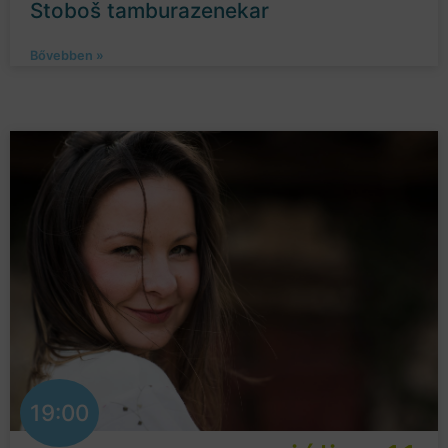
Stoboš tamburazenekar
Bővebben »
19:00