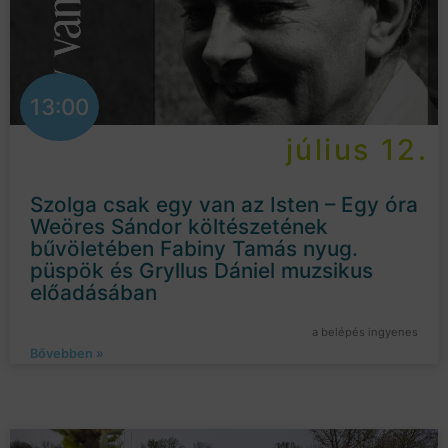
13:00
július 12.
Szolga csak egy van az Isten – Egy óra
Weöres Sándor költészetének
bűvöletében Fabiny Tamás nyug.
püspök és Gryllus Dániel muzsikus
előadásában
a belépés ingyenes
Bővebben »