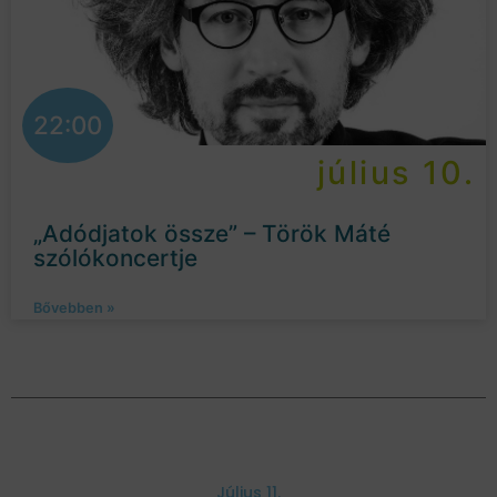
22:00
július 10.
„Adódjatok össze” – Török Máté
szólókoncertje
Bővebben »
Július 11.