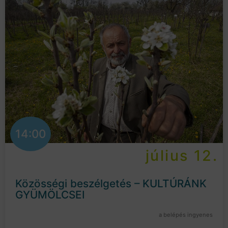
14:00
július 12.
Közösségi beszélgetés – KULTÚRÁNK
GYÜMÖLCSEI
a belépés ingyenes