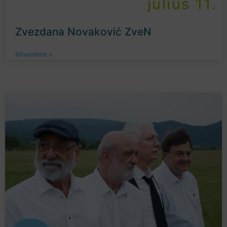
július 11.
Zvezdana Novaković ZveN
Bővebben »