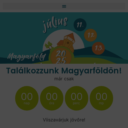
Találkozzunk Magyarföldön!
már csak
00
00
00
00
nap
óra
perc
mp
Viiszavárjuk jövőre!