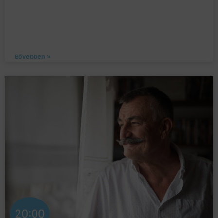
Bővebben »
20:00