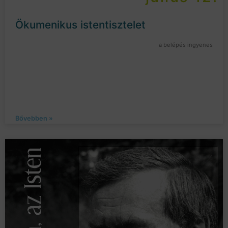
Ökumenikus istentisztelet
a belépés ingyenes
Bővebben »