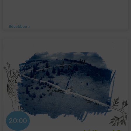
Bővebben »
20:00