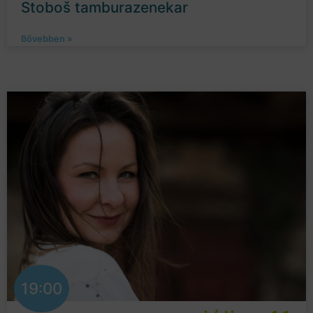
Stoboš tamburazenekar
Bővebben »
19:00