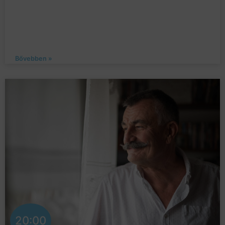
Bővebben »
20:00