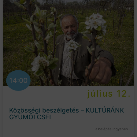
14:00
július 12.
Közösségi beszélgetés – KULTÚRÁNK
GYÜMÖLCSEI
a belépés ingyenes