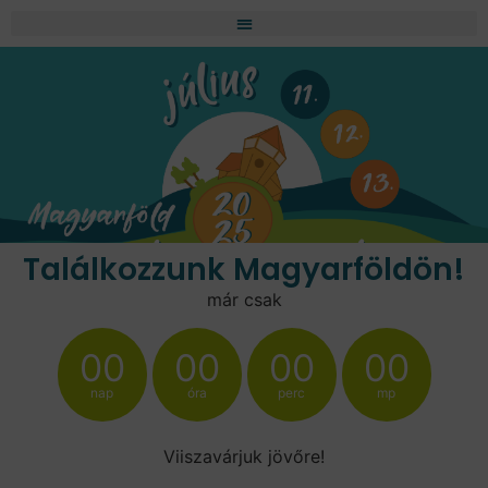
Találkozzunk Magyarföldön!
már csak
00
00
00
00
nap
óra
perc
mp
Viiszavárjuk jövőre!