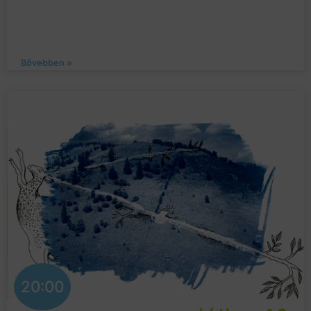
Bővebben »
20:00