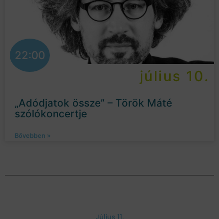
22:00
július 10.
„Adódjatok össze” – Török Máté
szólókoncertje
Bővebben »
Július 11.