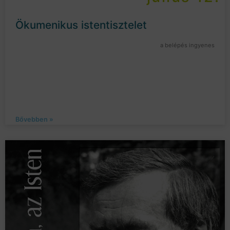
Ökumenikus istentisztelet
a belépés ingyenes
Bővebben »