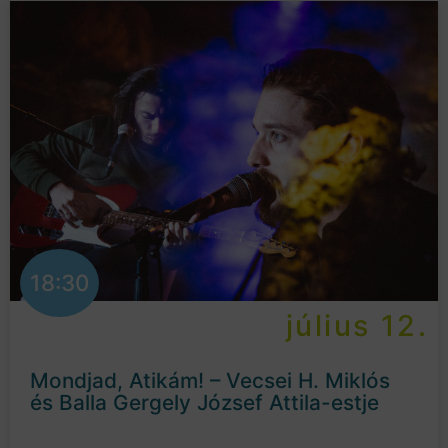
18:30
július 12.
Mondjad, Atikám! – Vecsei H. Miklós
és Balla Gergely József Attila-estje