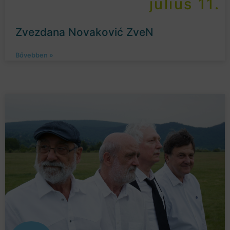
július 11.
Zvezdana Novaković ZveN
Bővebben »