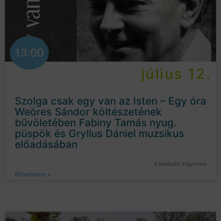
13:00
július 12.
Szolga csak egy van az Isten – Egy óra
Weöres Sándor költészetének
bűvöletében Fabiny Tamás nyug.
püspök és Gryllus Dániel muzsikus
előadásában
a belépés ingyenes
Bővebben »