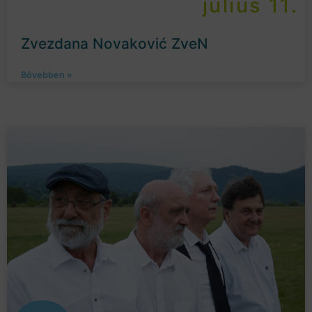
július 11.
Zvezdana Novaković ZveN
Bővebben »