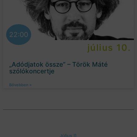
22:00
július 10.
„Adódjatok össze” – Török Máté
szólókoncertje
Bővebben »
Július 11.