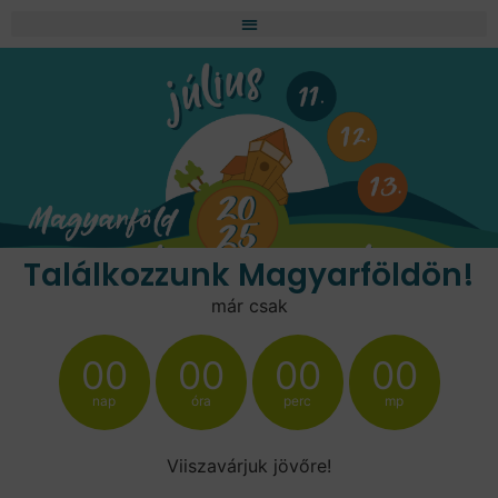
Találkozzunk Magyarföldön!
már csak
00
00
00
00
nap
óra
perc
mp
Viiszavárjuk jövőre!