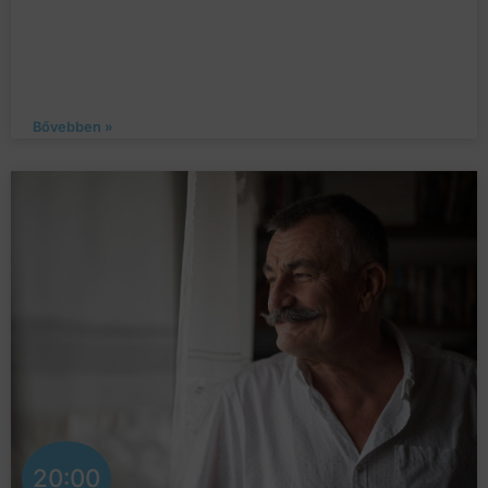
Bővebben »
20:00