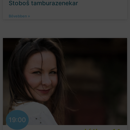
Stoboš tamburazenekar
Bővebben »
19:00