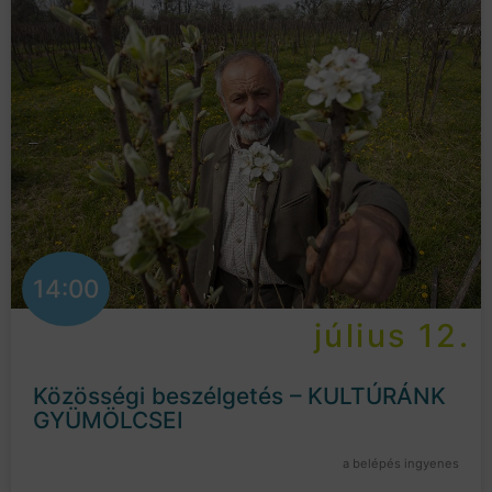
14:00
július 12.
Közösségi beszélgetés – KULTÚRÁNK
GYÜMÖLCSEI
a belépés ingyenes