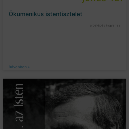
Ökumenikus istentisztelet
a belépés ingyenes
Bővebben »