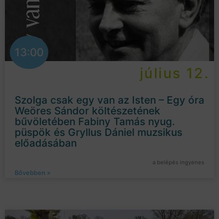
13:00
július 12.
Szolga csak egy van az Isten – Egy óra
Weöres Sándor költészetének
bűvöletében Fabiny Tamás nyug.
püspök és Gryllus Dániel muzsikus
előadásában
a belépés ingyenes
Bővebben »