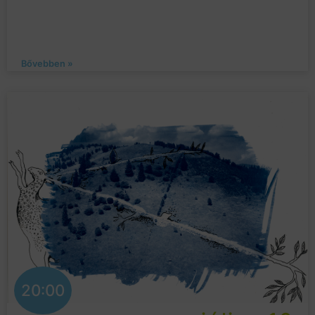
Bővebben »
20:00