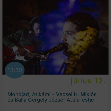
18:30
július 12.
Mondjad, Atikám! – Vecsei H. Miklós
és Balla Gergely József Attila-estje