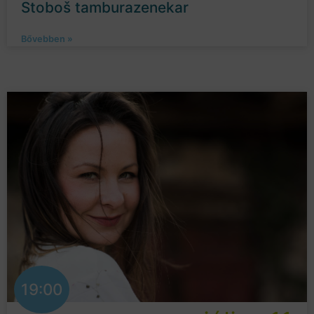
Stoboš tamburazenekar
Bővebben »
19:00