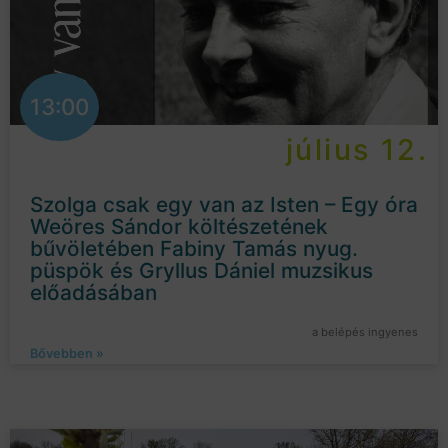
13:00
július 12.
Szolga csak egy van az Isten – Egy óra
Weöres Sándor költészetének
bűvöletében Fabiny Tamás nyug.
püspök és Gryllus Dániel muzsikus
előadásában
a belépés ingyenes
Bővebben »