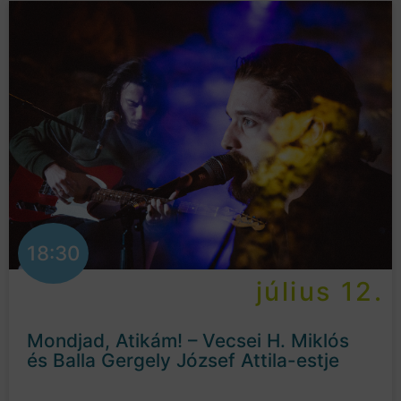
18:30
július 12.
Mondjad, Atikám! – Vecsei H. Miklós
és Balla Gergely József Attila-estje