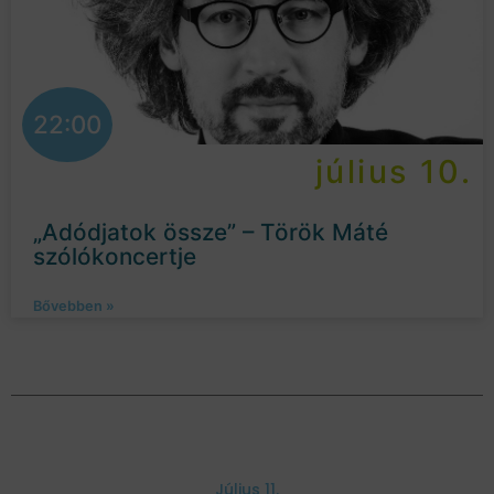
22:00
július 10.
„Adódjatok össze” – Török Máté
szólókoncertje
Bővebben »
Július 11.