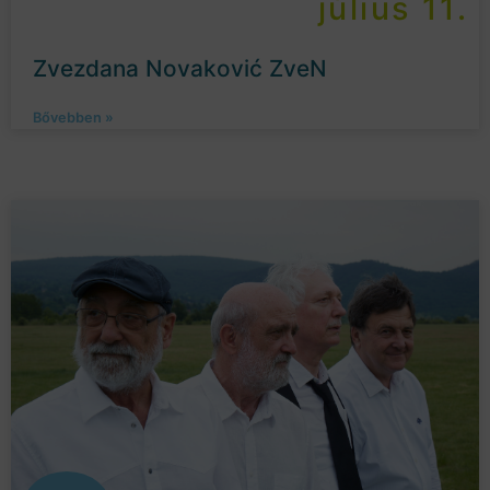
július 11.
Zvezdana Novaković ZveN
Bővebben »