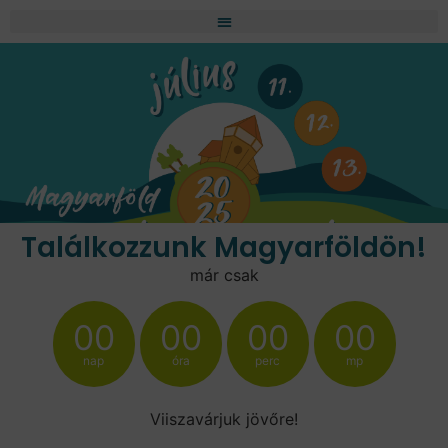
Találkozzunk Magyarföldön!
már csak
00
00
00
00
nap
óra
perc
mp
Viiszavárjuk jövőre!