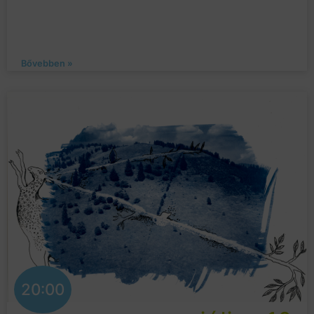
Bővebben »
20:00