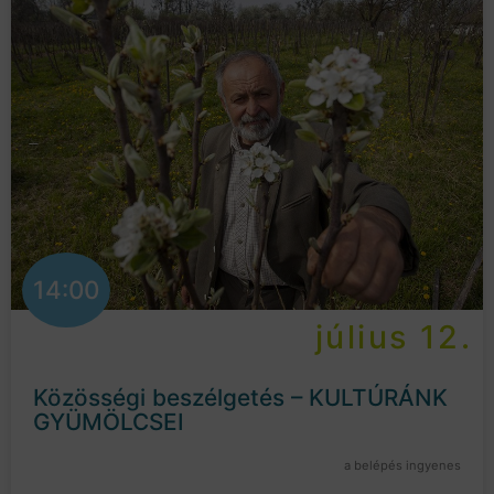
14:00
július 12.
Közösségi beszélgetés – KULTÚRÁNK
GYÜMÖLCSEI
a belépés ingyenes