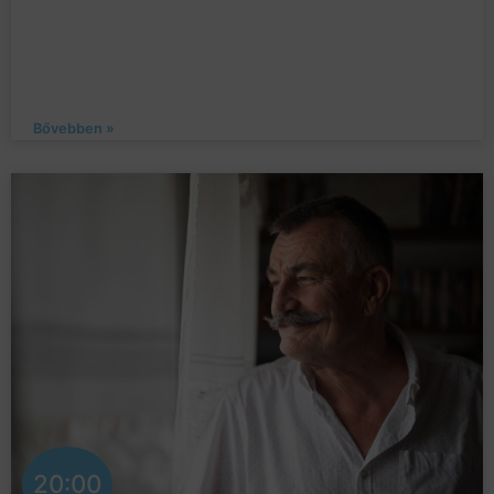
Bővebben »
20:00