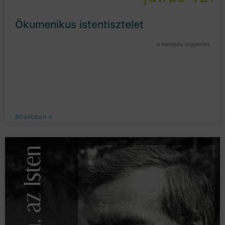
Ökumenikus istentisztelet
a belépés ingyenes
Bővebben »