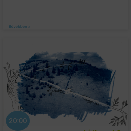
Bővebben »
20:00