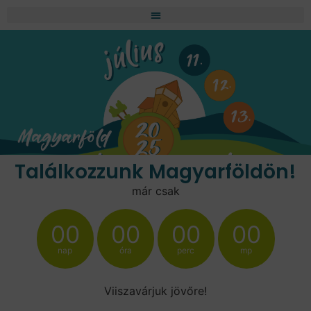
Találkozzunk Magyarföldön!
már csak
00
00
00
00
nap
óra
perc
mp
Viiszavárjuk jövőre!