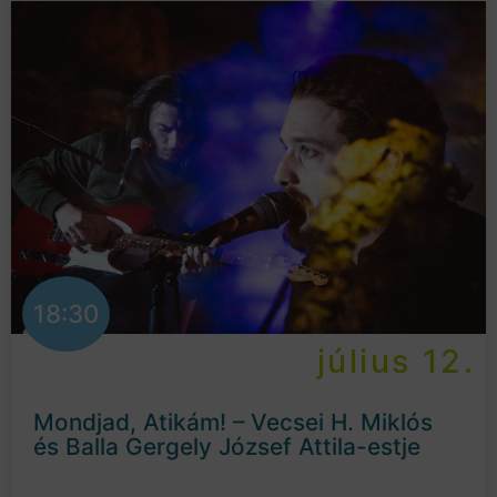
18:30
július 12.
Mondjad, Atikám! – Vecsei H. Miklós
és Balla Gergely József Attila-estje