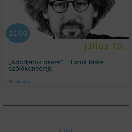
22:00
július 10.
„Adódjatok össze” – Török Máté
szólókoncertje
Bővebben »
Július 11.