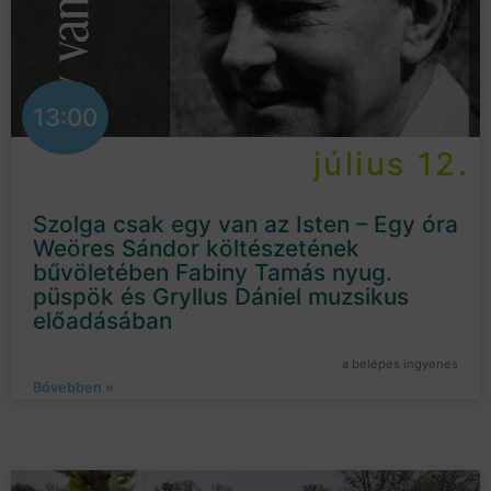
13:00
július 12.
Szolga csak egy van az Isten – Egy óra
Weöres Sándor költészetének
bűvöletében Fabiny Tamás nyug.
püspök és Gryllus Dániel muzsikus
előadásában
a belépés ingyenes
Bővebben »