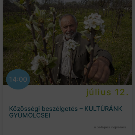
14:00
július 12.
Közösségi beszélgetés – KULTÚRÁNK
GYÜMÖLCSEI
a belépés ingyenes