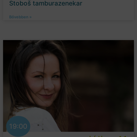
Stoboš tamburazenekar
Bővebben »
19:00