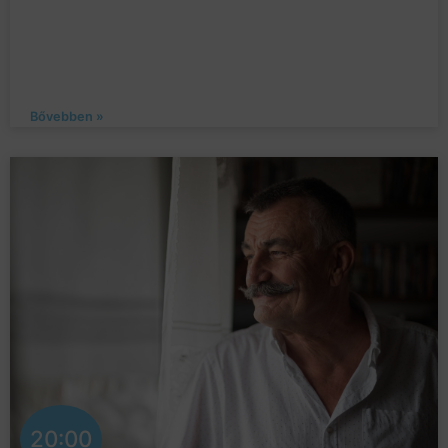
Bővebben »
20:00