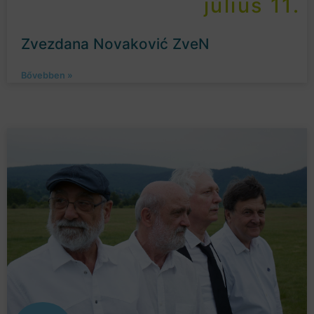
július 11.
Zvezdana Novaković ZveN
Bővebben »