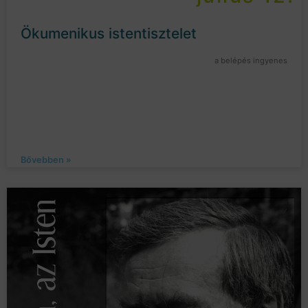
Ökumenikus istentisztelet
a belépés ingyenes
Bővebben »