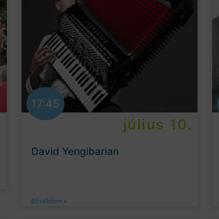
17:45
.
július 10.
David Yengibarian
Bővebben »