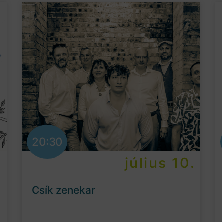
20:30
.
július 10.
Csík zenekar