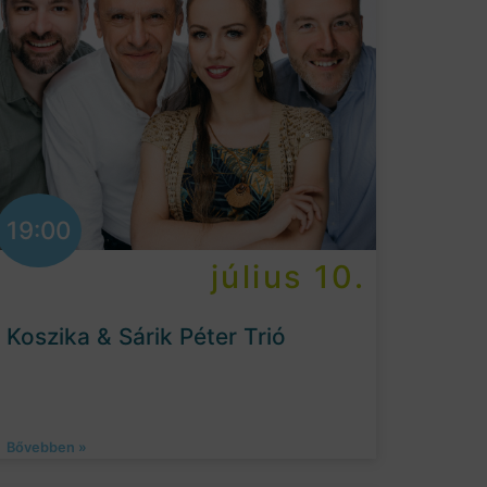
19:00
július 10.
Koszika & Sárik Péter Trió
Bővebben »