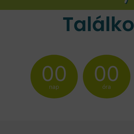
Találk
00
00
nap
óra