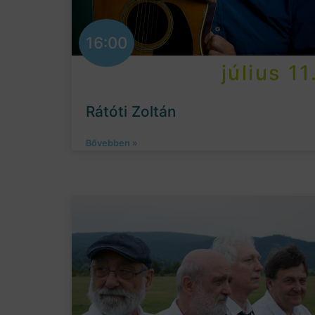
16:00
július 11
Rátóti Zoltán
Bővebben »