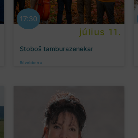
17:30
.
július 11.
Stoboš tamburazenekar
Bővebben »