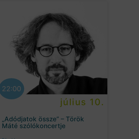
22:00
július 10.
„Adódjatok össze” – Török
Máté szólókoncertje