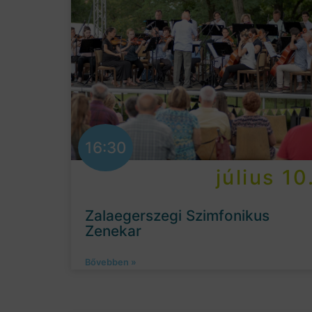
16:30
július 10
Zalaegerszegi Szimfonikus
Zenekar
Bővebben »