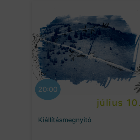
20:00
július 10
Kiállításmegnyitó