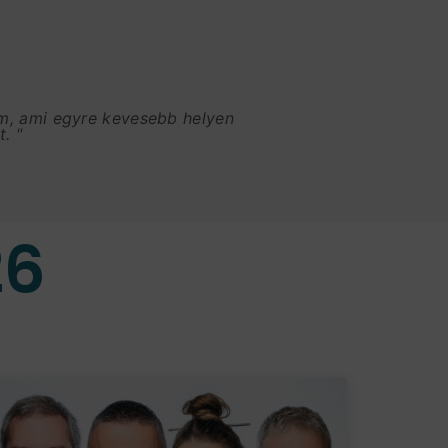
am, ami egyre kevesebb helyen
. "
26