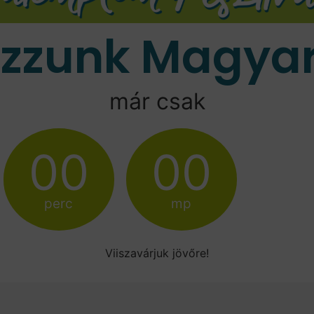
ozzunk Magyar
már csak
00
00
perc
mp
Viiszavárjuk jövőre!