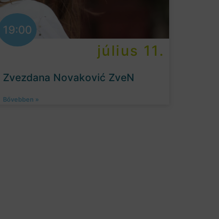
19:00
július 11.
Zvezdana Novaković ZveN
Bővebben »