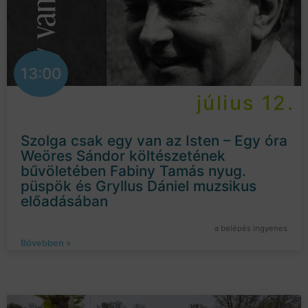
13:00
július 12.
Szolga csak egy van az Isten – Egy óra
Weöres Sándor költészetének
bűvöletében Fabiny Tamás nyug.
püspök és Gryllus Dániel muzsikus
előadásában
a belépés ingyenes
Bővebben »