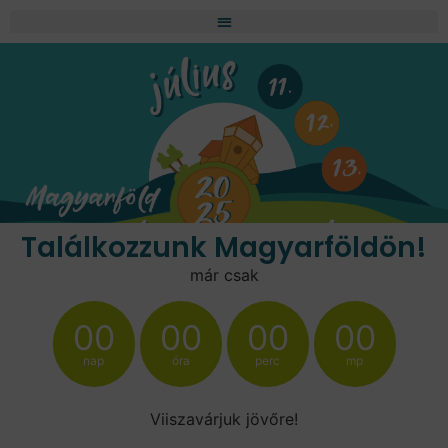
Találkozzunk Magyarföldön!
már csak
00
00
00
00
nap
óra
perc
mp
Viiszavárjuk jövőre!