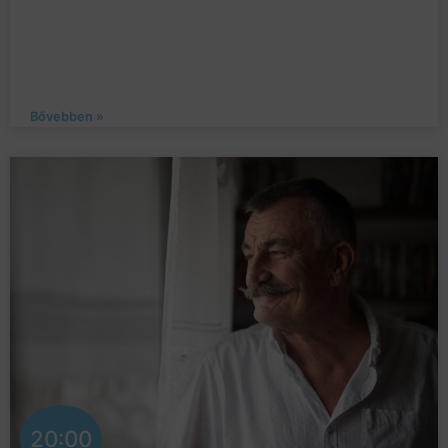
Bővebben »
20:00