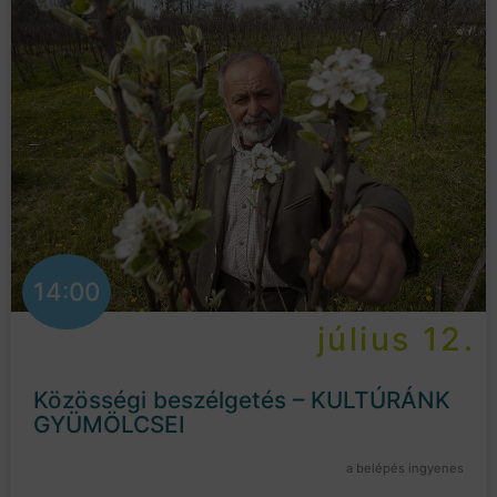
14:00
július 12.
Közösségi beszélgetés – KULTÚRÁNK
GYÜMÖLCSEI
a belépés ingyenes