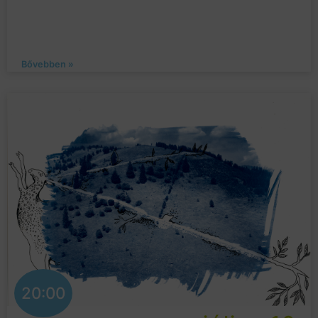
Bővebben »
20:00