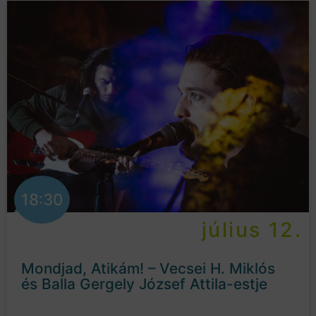
18:30
július 12.
Mondjad, Atikám! – Vecsei H. Miklós
és Balla Gergely József Attila-estje