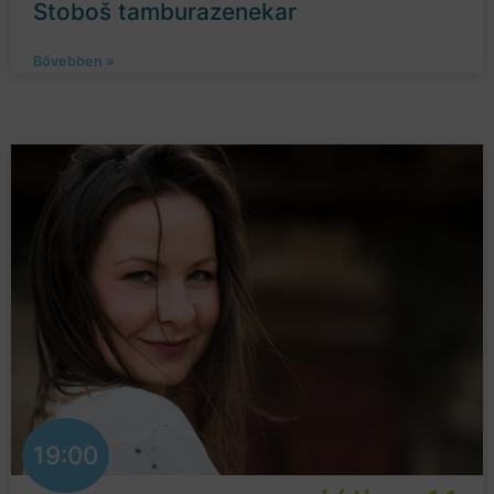
Stoboš tamburazenekar
Bővebben »
19:00