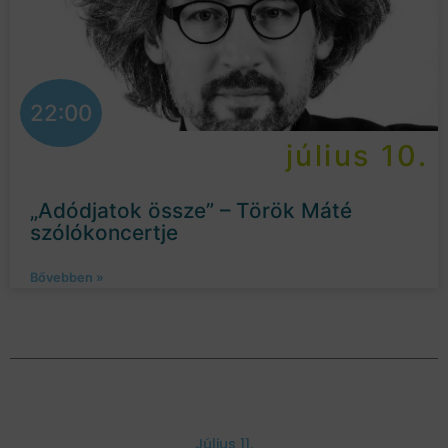
22:00
július 10.
„Adódjatok össze” – Török Máté
szólókoncertje
Bővebben »
Július 11.