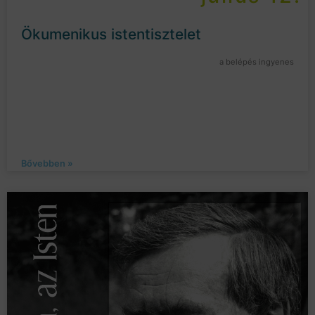
Ökumenikus istentisztelet
a belépés ingyenes
Bővebben »