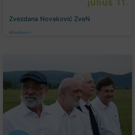
július 11.
Zvezdana Novaković ZveN
Bővebben »