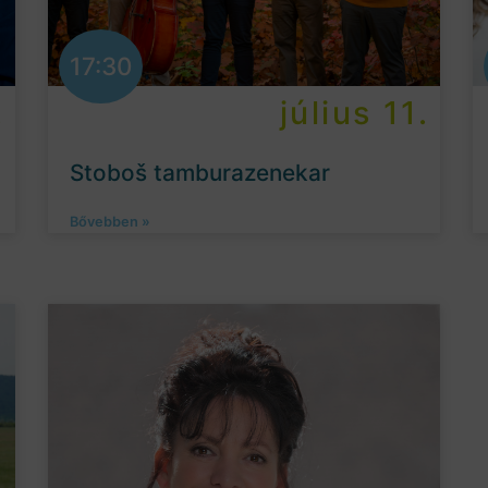
17:30
.
július 11.
Stoboš tamburazenekar
Bővebben »