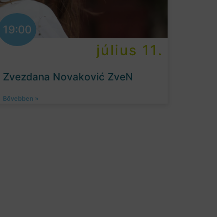
19:00
július 11.
Zvezdana Novaković ZveN
Bővebben »