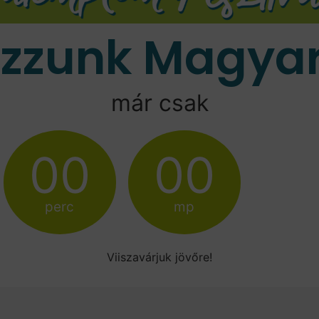
ozzunk Magyar
már csak
00
00
perc
mp
Viiszavárjuk jövőre!