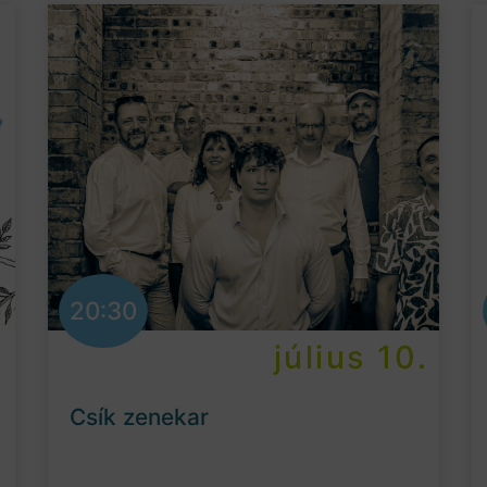
20:30
.
július 10.
Csík zenekar