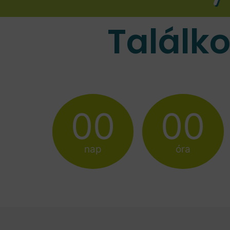
Találk
00
00
nap
óra