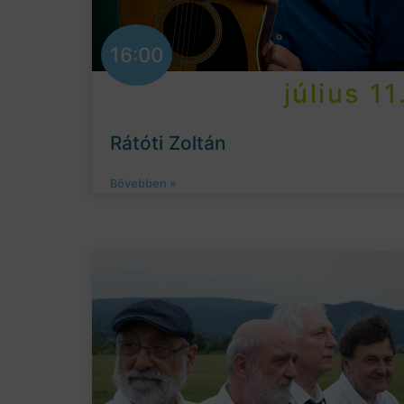
16:00
július 11
Rátóti Zoltán
Bővebben »