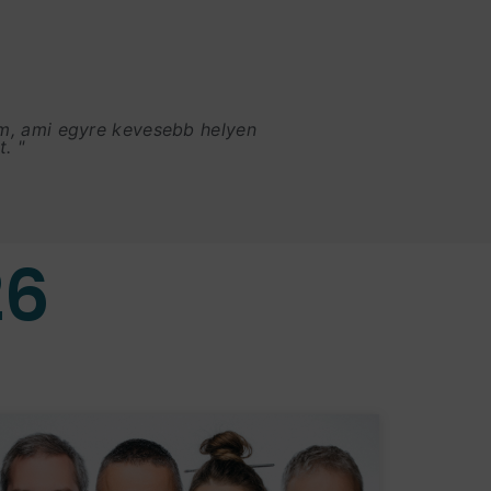
am, ami egyre kevesebb helyen
. "
26