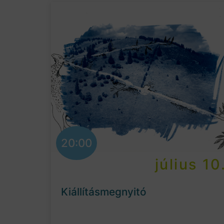
20:00
július 10
Kiállításmegnyitó