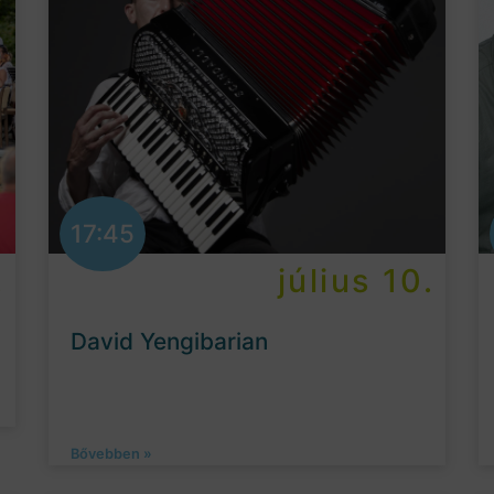
17:45
.
július 10.
David Yengibarian
Bővebben »