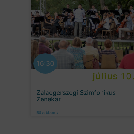
16:30
július 10
Zalaegerszegi Szimfonikus
Zenekar
Bővebben »