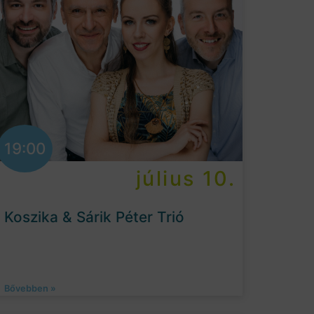
19:00
július 10.
Koszika & Sárik Péter Trió
Bővebben »