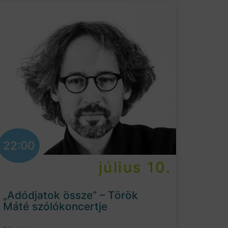
22:00
július 10.
„Adódjatok össze” – Török
Máté szólókoncertje