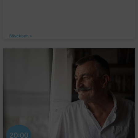
Bővebben »
20:00