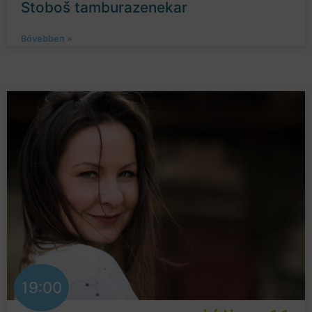
Stoboš tamburazenekar
Bővebben »
19:00