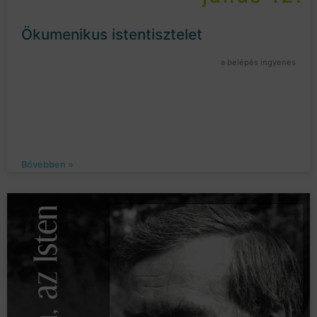
Ökumenikus istentisztelet
a belépés ingyenes
Bővebben »