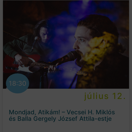
18:30
július 12.
Mondjad, Atikám! – Vecsei H. Miklós
és Balla Gergely József Attila-estje