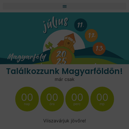
Találkozzunk Magyarföldön!
már csak
00
00
00
00
nap
óra
perc
mp
Viiszavárjuk jövőre!