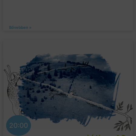
Bővebben »
20:00