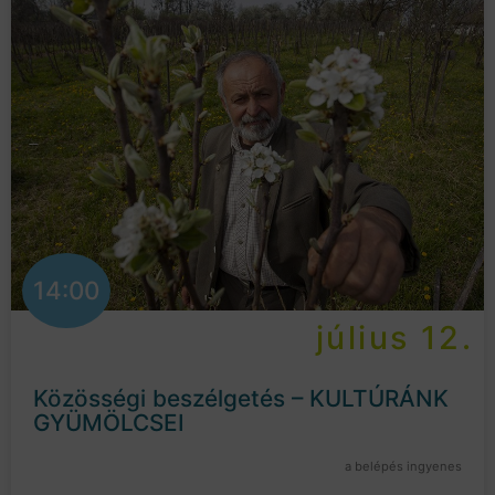
14:00
július 12.
Közösségi beszélgetés – KULTÚRÁNK
GYÜMÖLCSEI
a belépés ingyenes