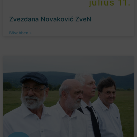
július 11.
Zvezdana Novaković ZveN
Bővebben »