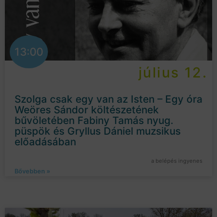
13:00
július 12.
Szolga csak egy van az Isten – Egy óra
Weöres Sándor költészetének
bűvöletében Fabiny Tamás nyug.
püspök és Gryllus Dániel muzsikus
előadásában
a belépés ingyenes
Bővebben »