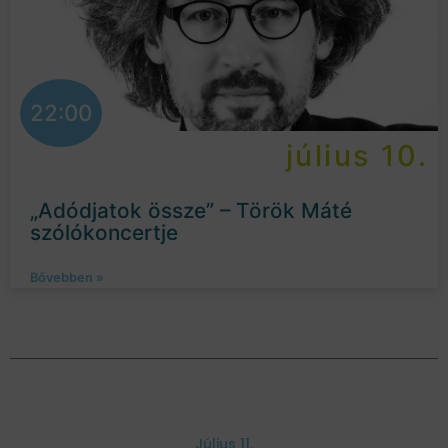
22:00
július 10.
„Adódjatok össze” – Török Máté
szólókoncertje
Bővebben »
Július 11.