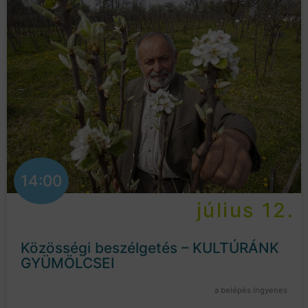
14:00
július 12.
Közösségi beszélgetés – KULTÚRÁNK
GYÜMÖLCSEI
a belépés ingyenes