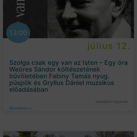
13:00
július 12.
Szolga csak egy van az Isten – Egy óra
Weöres Sándor költészetének
bűvöletében Fabiny Tamás nyug.
püspök és Gryllus Dániel muzsikus
előadásában
a belépés ingyenes
Bővebben »