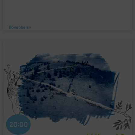
Bővebben »
20:00