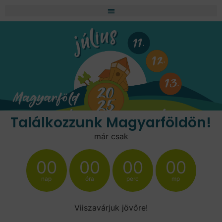
Találkozzunk Magyarföldön!
már csak
00
00
00
00
nap
óra
perc
mp
Viiszavárjuk jövőre!