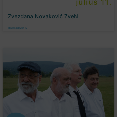
július 11.
Zvezdana Novaković ZveN
Bővebben »