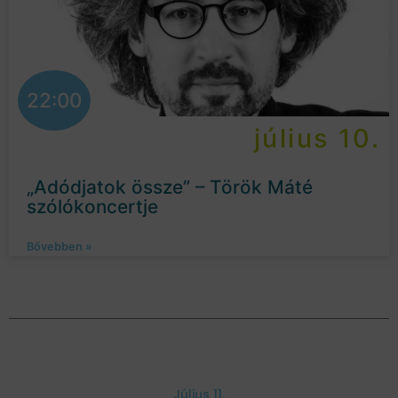
22:00
július 10.
„Adódjatok össze” – Török Máté
szólókoncertje
Bővebben »
Július 11.