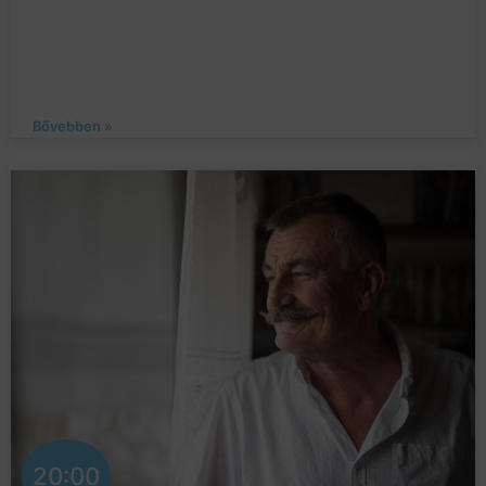
Bővebben »
20:00