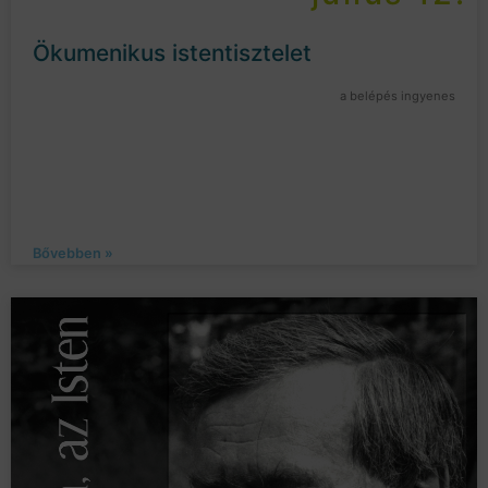
Ökumenikus istentisztelet
a belépés ingyenes
Bővebben »