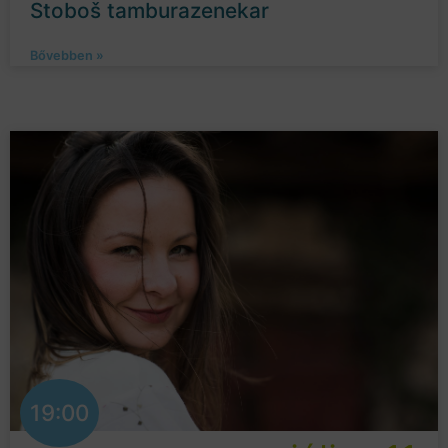
Stoboš tamburazenekar
Bővebben »
19:00