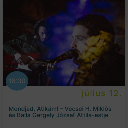
18:30
július 12.
Mondjad, Atikám! – Vecsei H. Miklós
és Balla Gergely József Attila-estje