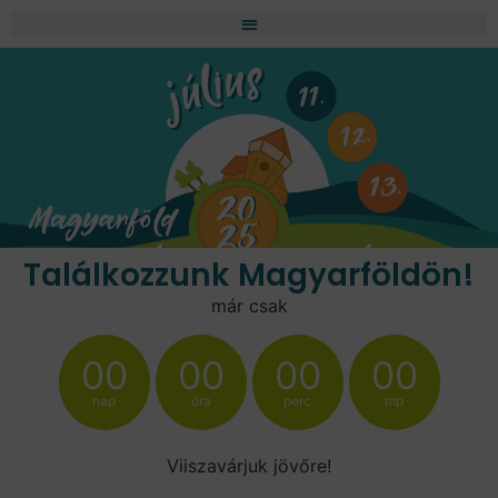
Találkozzunk Magyarföldön!
már csak
00
00
00
00
nap
óra
perc
mp
Viiszavárjuk jövőre!