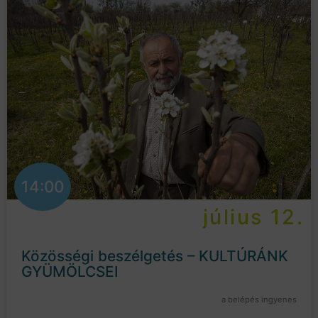
14:00
július 12.
Közösségi beszélgetés – KULTÚRÁNK
GYÜMÖLCSEI
a belépés ingyenes