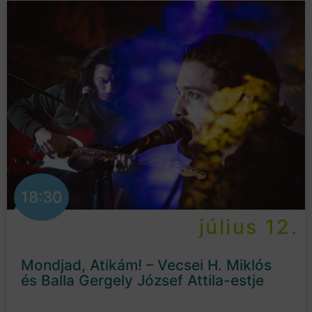
18:30
július 12.
Mondjad, Atikám! – Vecsei H. Miklós
és Balla Gergely József Attila-estje