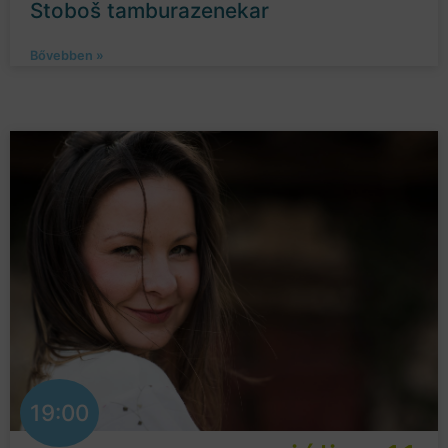
Stoboš tamburazenekar
Bővebben »
19:00