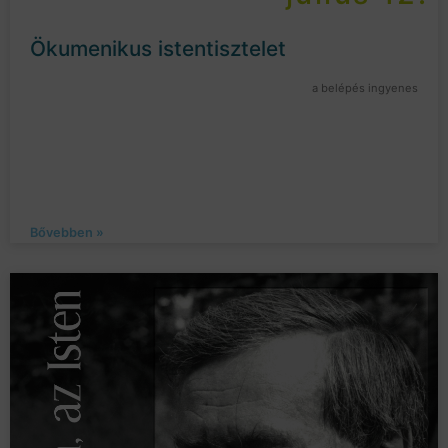
Ökumenikus istentisztelet
a belépés ingyenes
Bővebben »