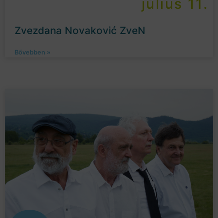
július 11.
Zvezdana Novaković ZveN
Bővebben »