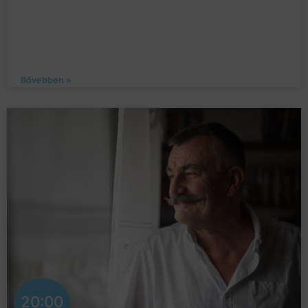
Bővebben »
20:00