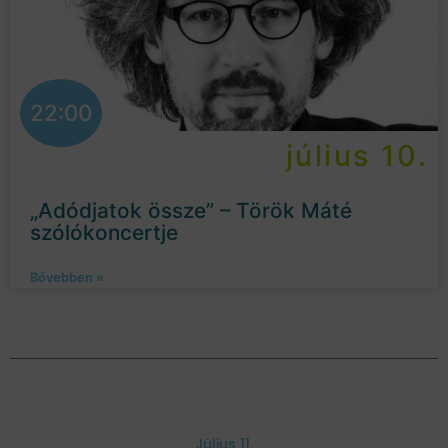
22:00
július 10.
„Adódjatok össze” – Török Máté
szólókoncertje
Bővebben »
Július 11.