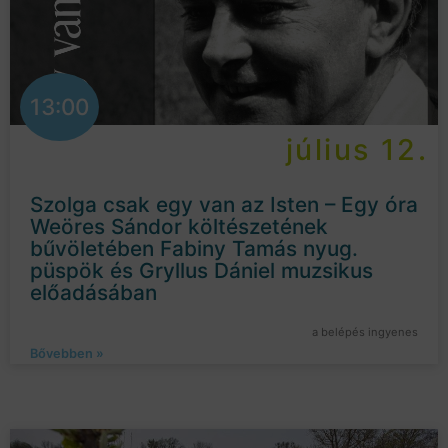
13:00
július 12.
Szolga csak egy van az Isten – Egy óra
Weöres Sándor költészetének
bűvöletében Fabiny Tamás nyug.
püspök és Gryllus Dániel muzsikus
előadásában
a belépés ingyenes
Bővebben »