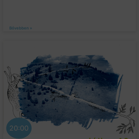
Bővebben »
20:00