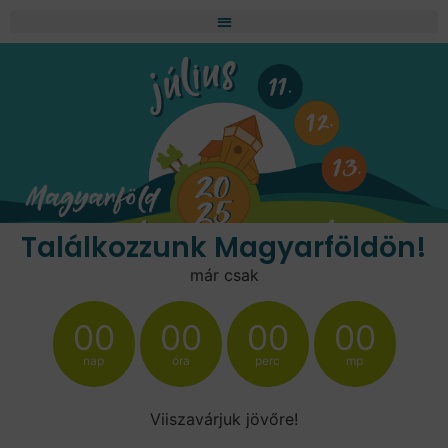
Találkozzunk Magyarföldön!
már csak
00
00
00
00
nap
óra
perc
mp
Viiszavárjuk jövőre!