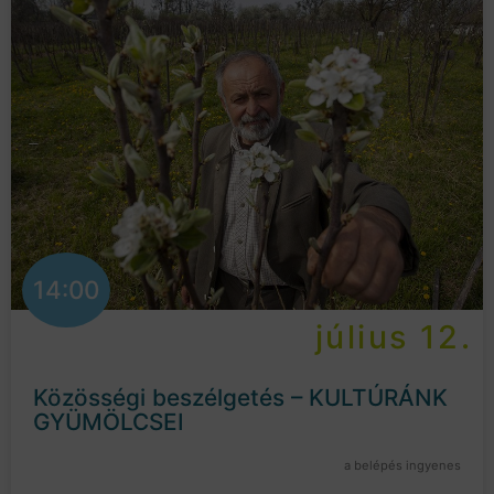
14:00
július 12.
Közösségi beszélgetés – KULTÚRÁNK
GYÜMÖLCSEI
a belépés ingyenes