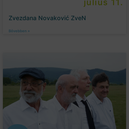
július 11.
Zvezdana Novaković ZveN
Bővebben »