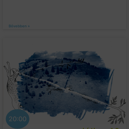
Bővebben »
20:00