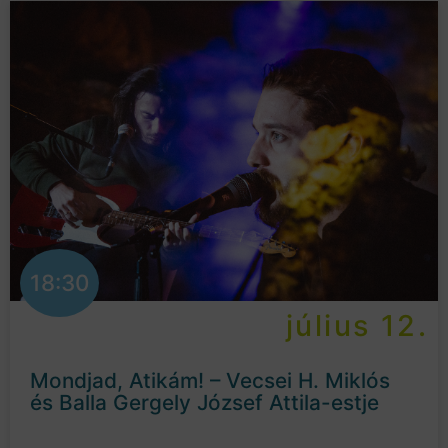
18:30
július 12.
Mondjad, Atikám! – Vecsei H. Miklós
és Balla Gergely József Attila-estje