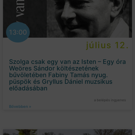
13:00
július 12.
Szolga csak egy van az Isten – Egy óra
Weöres Sándor költészetének
bűvöletében Fabiny Tamás nyug.
püspök és Gryllus Dániel muzsikus
előadásában
a belépés ingyenes
Bővebben »