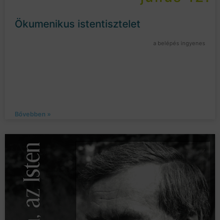
Ökumenikus istentisztelet
a belépés ingyenes
Bővebben »