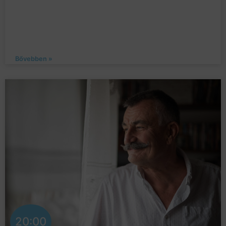
Bővebben »
20:00