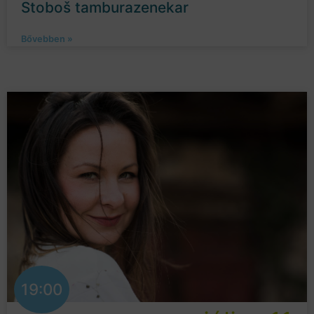
Stoboš tamburazenekar
Bővebben »
19:00