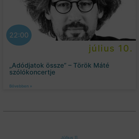
22:00
július 10.
„Adódjatok össze” – Török Máté
szólókoncertje
Bővebben »
Július 11.