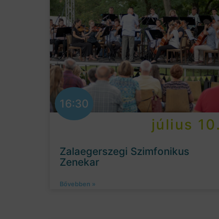
16:30
július 10
Zalaegerszegi Szimfonikus
Zenekar
Bővebben »