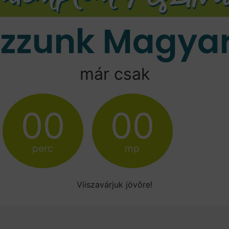
ozzunk Magyar
már csak
00
00
perc
mp
Viiszavárjuk jövőre!