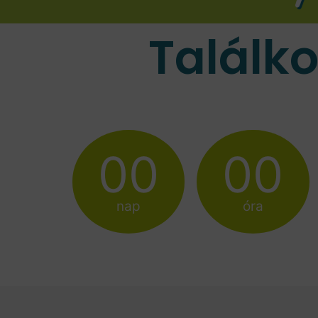
Találk
00
00
nap
óra