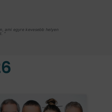
am, ami egyre kevesebb helyen
. "
26