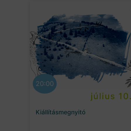
20:00
július 10
Kiállításmegnyitó