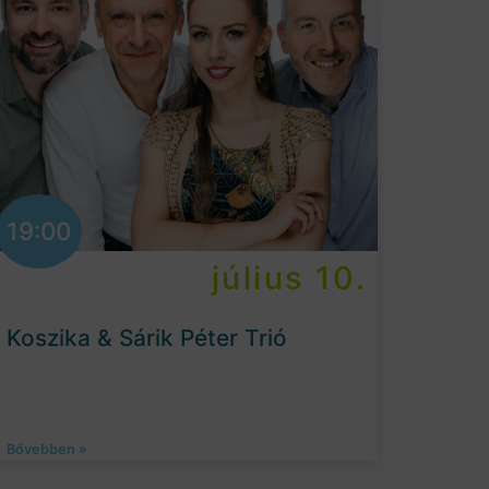
19:00
július 10.
Koszika & Sárik Péter Trió
Bővebben »