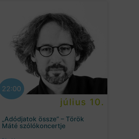
22:00
július 10.
„Adódjatok össze” – Török
Máté szólókoncertje