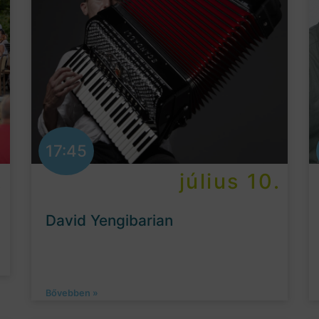
17:45
.
július 10.
David Yengibarian
Bővebben »