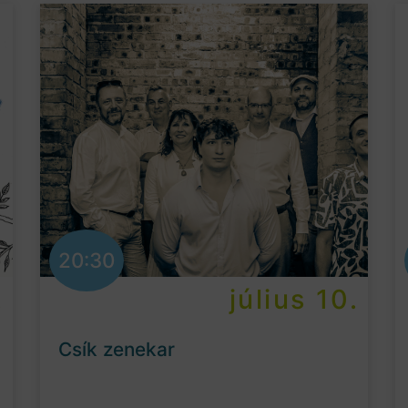
20:30
.
július 10.
Csík zenekar