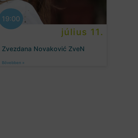
19:00
július 11.
Zvezdana Novaković ZveN
Bővebben »