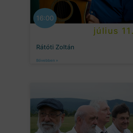
16:00
július 11
Rátóti Zoltán
Bővebben »