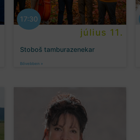
17:30
.
július 11.
Stoboš tamburazenekar
Bővebben »