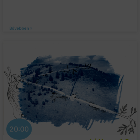
Bővebben »
20:00