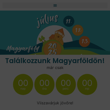
Találkozzunk Magyarföldön!
már csak
00
00
00
00
nap
óra
perc
mp
Viiszavárjuk jövőre!