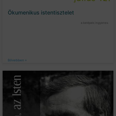
Ökumenikus istentisztelet
a belépés ingyenes
Bővebben »