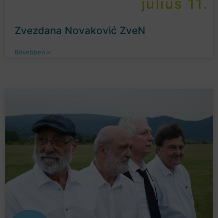
július 11.
Zvezdana Novaković ZveN
Bővebben »