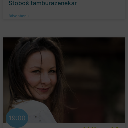
Stoboš tamburazenekar
Bővebben »
19:00