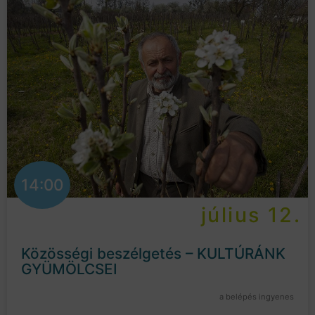
14:00
július 12.
Közösségi beszélgetés – KULTÚRÁNK
GYÜMÖLCSEI
a belépés ingyenes