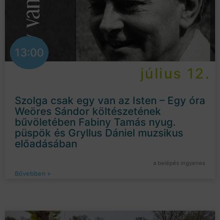
13:00
július 12.
Szolga csak egy van az Isten – Egy óra
Weöres Sándor költészetének
bűvöletében Fabiny Tamás nyug.
püspök és Gryllus Dániel muzsikus
előadásában
a belépés ingyenes
Bővebben »