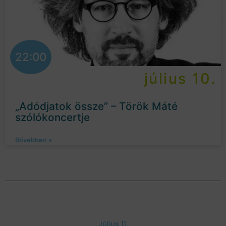
22:00
július 10.
„Adódjatok össze” – Török Máté
szólókoncertje
Bővebben »
Július 11.