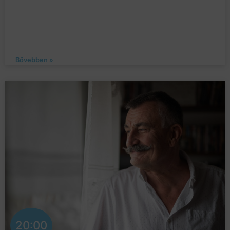
Bővebben »
20:00