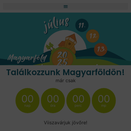
Találkozzunk Magyarföldön!
már csak
00
00
00
00
nap
óra
perc
mp
Viiszavárjuk jövőre!