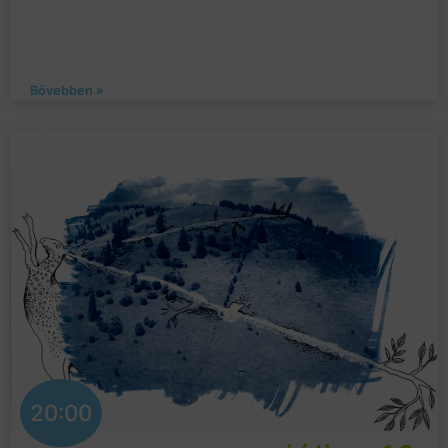
Bővebben »
20:00