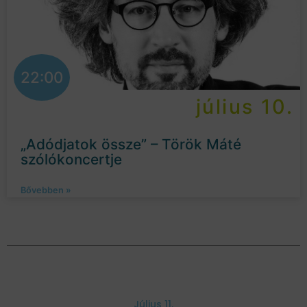
22:00
július 10.
„Adódjatok össze” – Török Máté
szólókoncertje
Bővebben »
Július 11.