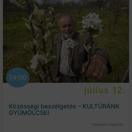
14:00
július 12.
Közösségi beszélgetés – KULTÚRÁNK
GYÜMÖLCSEI
a belépés ingyenes