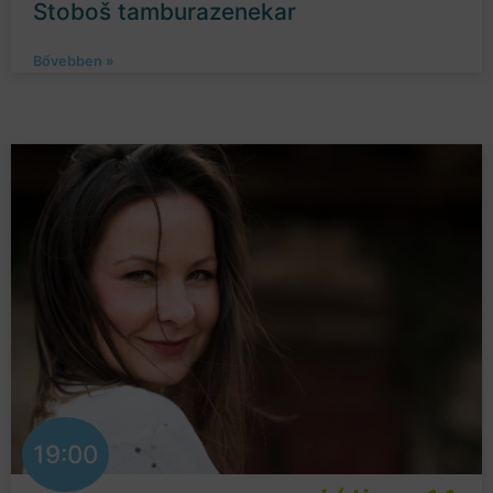
Stoboš tamburazenekar
Bővebben »
19:00