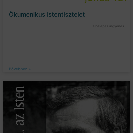
Ökumenikus istentisztelet
a belépés ingyenes
Bővebben »