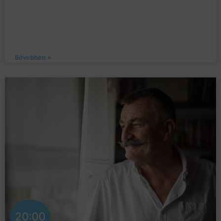
Bővebben »
20:00