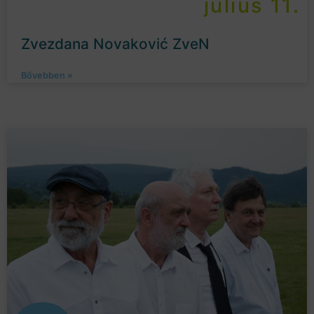
július 11.
Zvezdana Novaković ZveN
Bővebben »