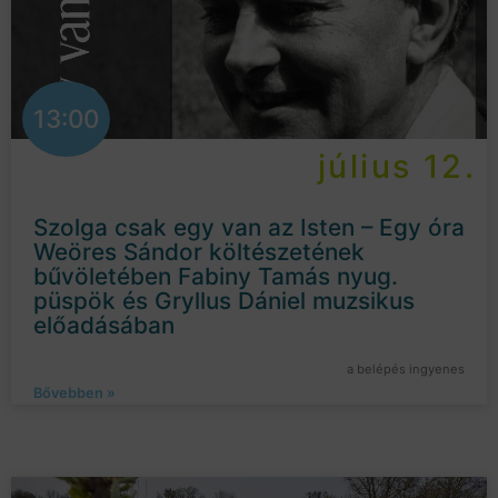
13:00
július 12.
Szolga csak egy van az Isten – Egy óra
Weöres Sándor költészetének
bűvöletében Fabiny Tamás nyug.
püspök és Gryllus Dániel muzsikus
előadásában
a belépés ingyenes
Bővebben »