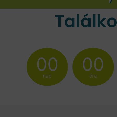
Találk
00
00
nap
óra