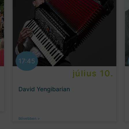
17:45
.
július 10.
David Yengibarian
Bővebben »