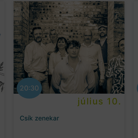
20:30
.
július 10.
Csík zenekar