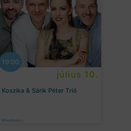
19:00
július 10.
Koszika & Sárik Péter Trió
Bővebben »