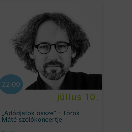
22:00
július 10.
„Adódjatok össze” – Török
Máté szólókoncertje