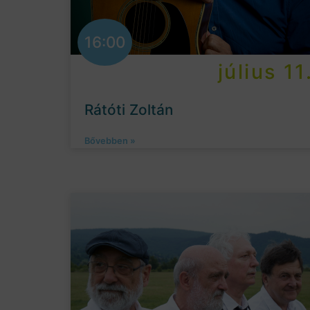
16:00
július 11
Rátóti Zoltán
Bővebben »