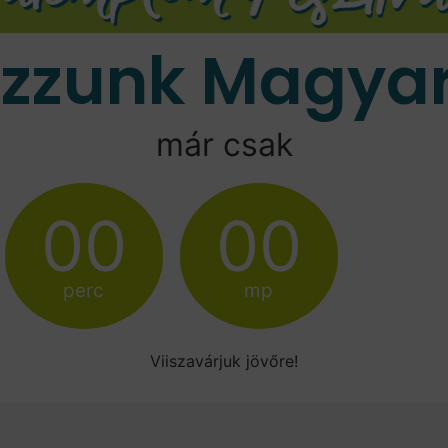
ozzunk Magyar
már csak
00
00
perc
mp
Viiszavárjuk jövőre!