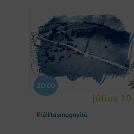
20:00
július 10
Kiállításmegnyitó