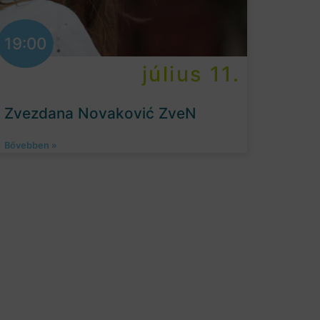
19:00
július 11.
Zvezdana Novaković ZveN
Bővebben »