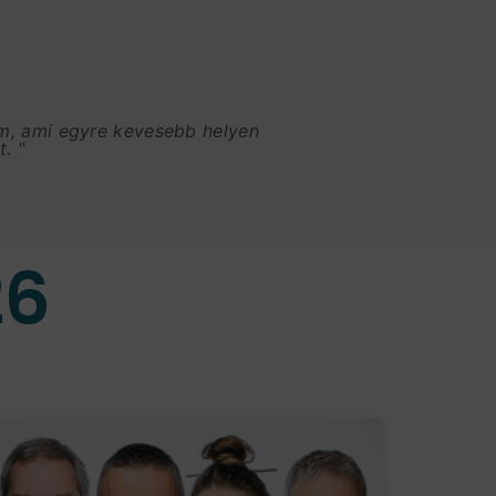
am, ami egyre kevesebb helyen
. "
26