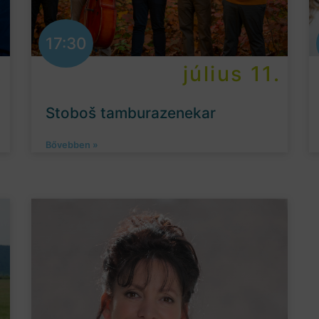
17:30
.
július 11.
Stoboš tamburazenekar
Bővebben »