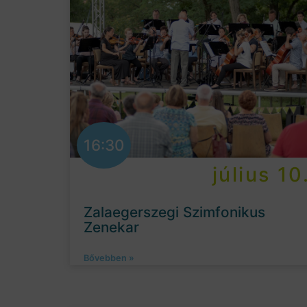
16:30
július 10
Zalaegerszegi Szimfonikus
Zenekar
Bővebben »