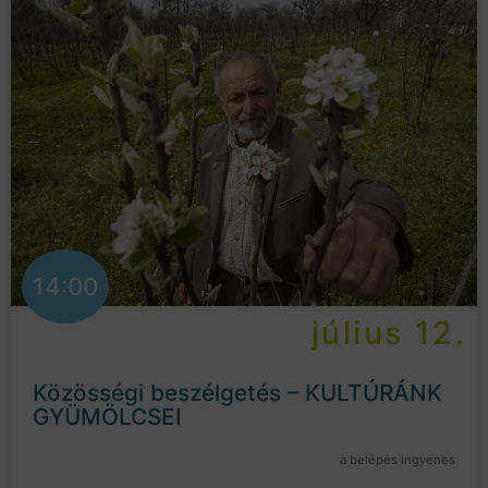
14:00
július 12.
Közösségi beszélgetés – KULTÚRÁNK
GYÜMÖLCSEI
a belépés ingyenes