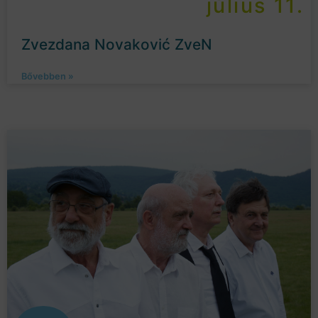
július 11.
Zvezdana Novaković ZveN
Bővebben »