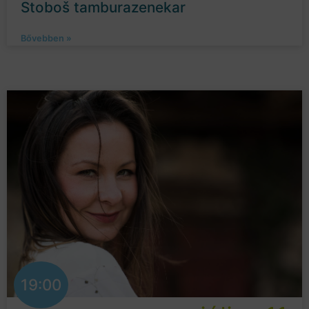
Stoboš tamburazenekar
Bővebben »
19:00