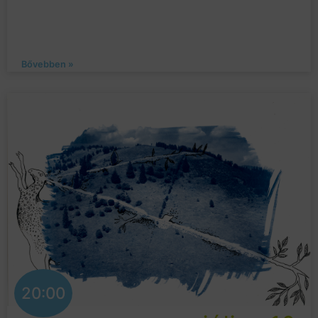
Bővebben »
20:00