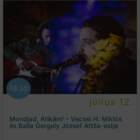
18:30
július 12.
Mondjad, Atikám! – Vecsei H. Miklós
és Balla Gergely József Attila-estje