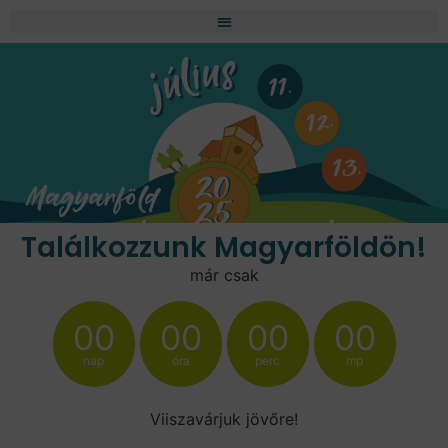
Találkozzunk Magyarföldön!
már csak
00
00
00
00
nap
óra
perc
mp
Viiszavárjuk jövőre!