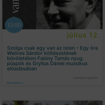
13:00
július 12.
Szolga csak egy van az Isten – Egy óra
Weöres Sándor költészetének
bűvöletében Fabiny Tamás nyug.
püspök és Gryllus Dániel muzsikus
előadásában
a belépés ingyenes
Bővebben »