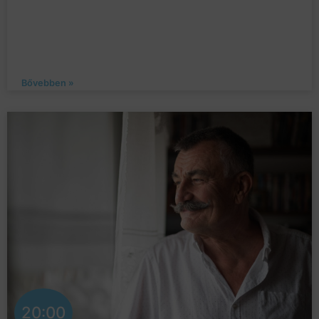
Bővebben »
20:00