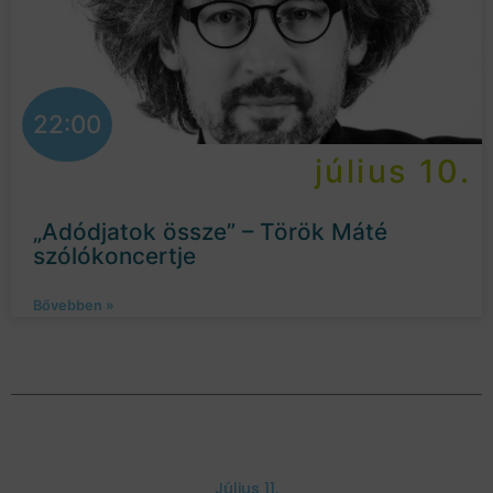
22:00
július 10.
„Adódjatok össze” – Török Máté
szólókoncertje
Bővebben »
Július 11.