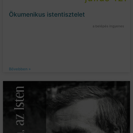
Ökumenikus istentisztelet
a belépés ingyenes
Bővebben »