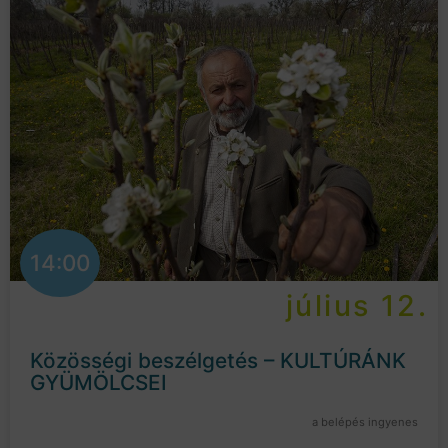
14:00
július 12.
Közösségi beszélgetés – KULTÚRÁNK
GYÜMÖLCSEI
a belépés ingyenes