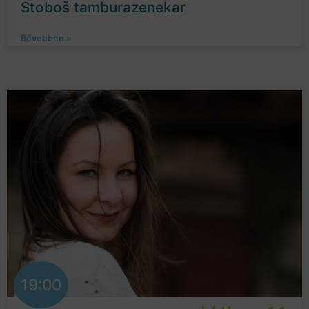
Stoboš tamburazenekar
Bővebben »
19:00