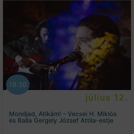
18:30
július 12.
Mondjad, Atikám! – Vecsei H. Miklós
és Balla Gergely József Attila-estje