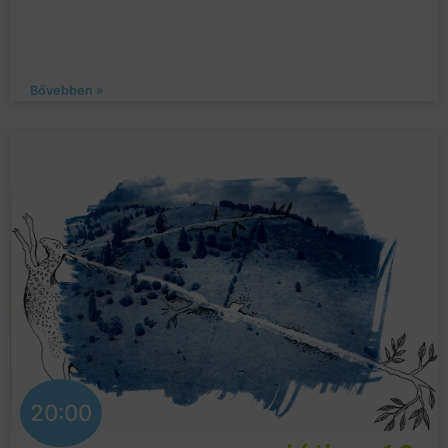
Bővebben »
20:00