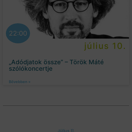
22:00
július 10.
„Adódjatok össze” – Török Máté
szólókoncertje
Bővebben »
Július 11.