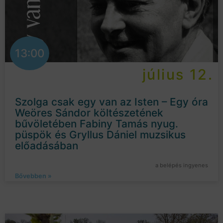
13:00
július 12.
Szolga csak egy van az Isten – Egy óra
Weöres Sándor költészetének
bűvöletében Fabiny Tamás nyug.
püspök és Gryllus Dániel muzsikus
előadásában
a belépés ingyenes
Bővebben »