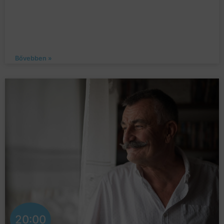
Bővebben »
20:00