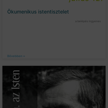
Ökumenikus istentisztelet
a belépés ingyenes
Bővebben »