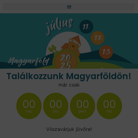
Találkozzunk Magyarföldön!
már csak
00
00
00
00
nap
óra
perc
mp
Viiszavárjuk jövőre!