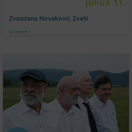
július 11.
Zvezdana Novaković ZveN
Bővebben »