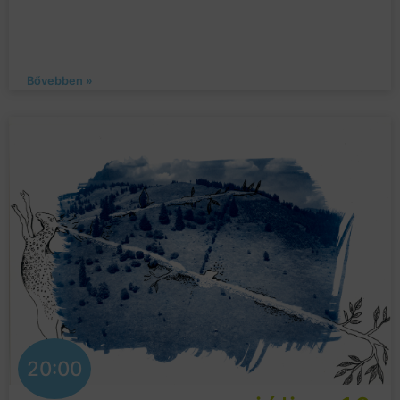
Bővebben »
20:00