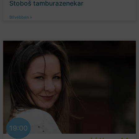
Stoboš tamburazenekar
Bővebben »
19:00