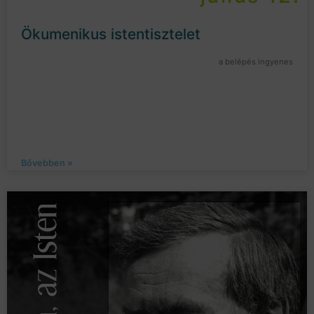
Ökumenikus istentisztelet
a belépés ingyenes
Bővebben »