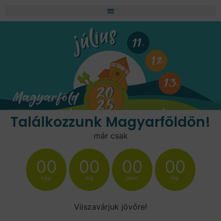
Találkozzunk Magyarföldön!
már csak
00
00
00
00
nap
óra
perc
mp
Viiszavárjuk jövőre!