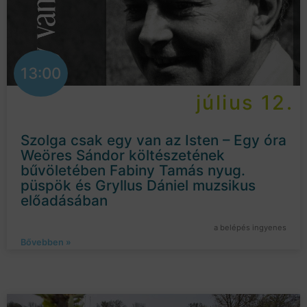
13:00
július 12.
Szolga csak egy van az Isten – Egy óra
Weöres Sándor költészetének
bűvöletében Fabiny Tamás nyug.
püspök és Gryllus Dániel muzsikus
előadásában
a belépés ingyenes
Bővebben »