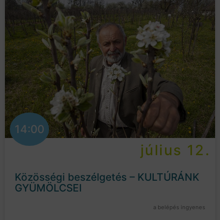
14:00
július 12.
Közösségi beszélgetés – KULTÚRÁNK
GYÜMÖLCSEI
a belépés ingyenes