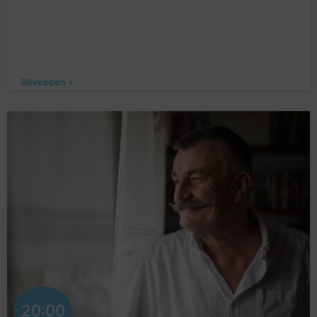
Bővebben »
20:00