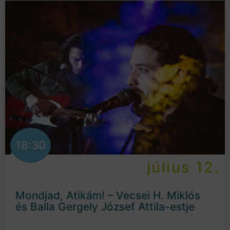
18:30
július 12.
Mondjad, Atikám! – Vecsei H. Miklós
és Balla Gergely József Attila-estje