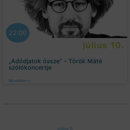
22:00
július 10.
„Adódjatok össze” – Török Máté
szólókoncertje
Bővebben »
Július 11.