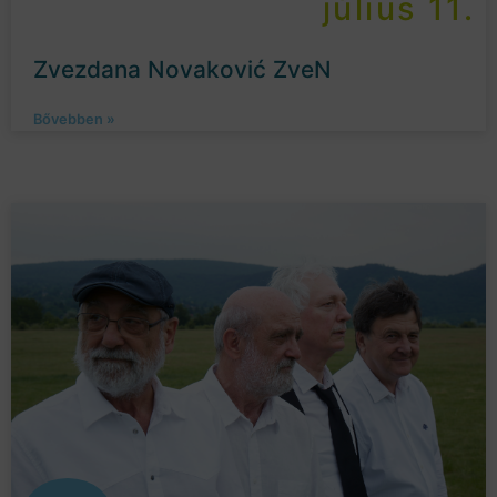
július 11.
Zvezdana Novaković ZveN
Bővebben »