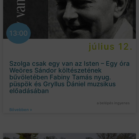
13:00
július 12.
Szolga csak egy van az Isten – Egy óra
Weöres Sándor költészetének
bűvöletében Fabiny Tamás nyug.
püspök és Gryllus Dániel muzsikus
előadásában
a belépés ingyenes
Bővebben »