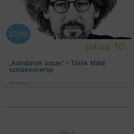
22:00
július 10.
„Adódjatok össze” – Török Máté
szólókoncertje
Bővebben »
Július 11.