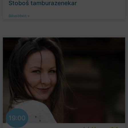
Stoboš tamburazenekar
Bővebben »
19:00