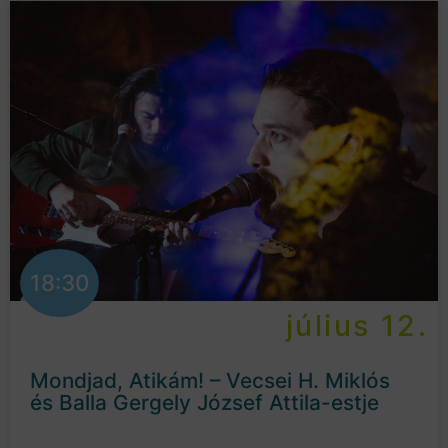
18:30
július 12.
Mondjad, Atikám! – Vecsei H. Miklós
és Balla Gergely József Attila-estje