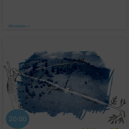
Bővebben »
20:00