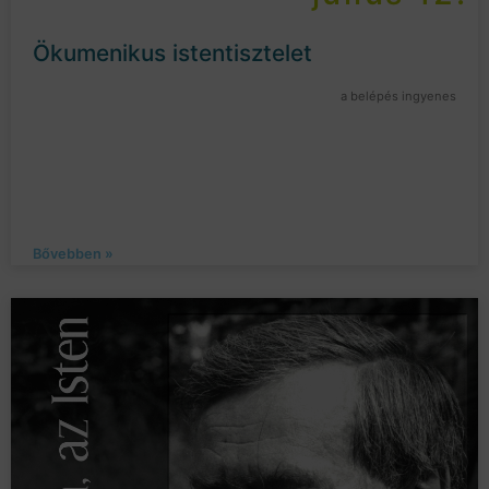
Ökumenikus istentisztelet
a belépés ingyenes
Bővebben »