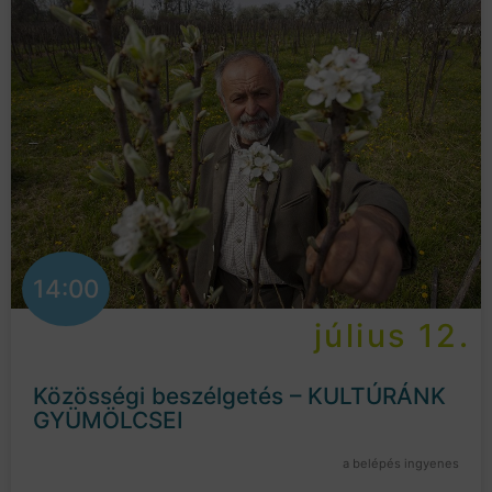
14:00
július 12.
Közösségi beszélgetés – KULTÚRÁNK
GYÜMÖLCSEI
a belépés ingyenes