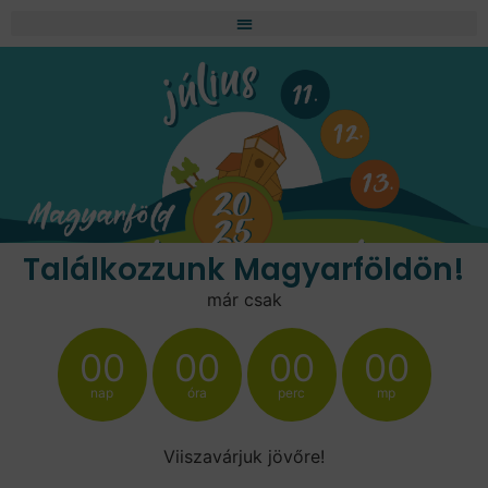
Találkozzunk Magyarföldön!
már csak
00
00
00
00
nap
óra
perc
mp
Viiszavárjuk jövőre!