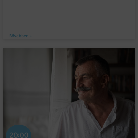
Bővebben »
20:00