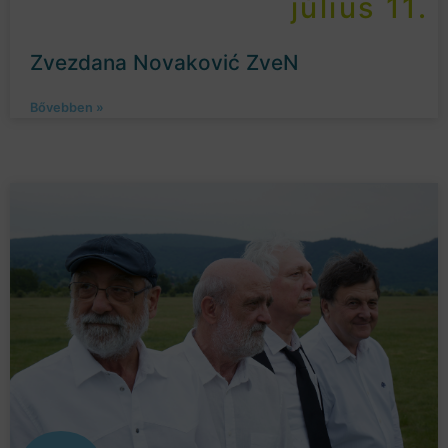
július 11.
Zvezdana Novaković ZveN
Bővebben »