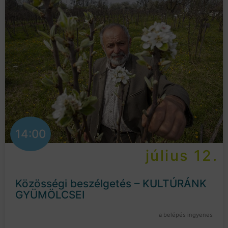
14:00
július 12.
Közösségi beszélgetés – KULTÚRÁNK
GYÜMÖLCSEI
a belépés ingyenes