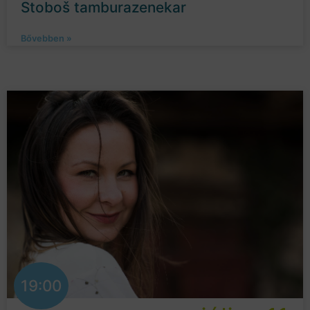
Stoboš tamburazenekar
Bővebben »
19:00