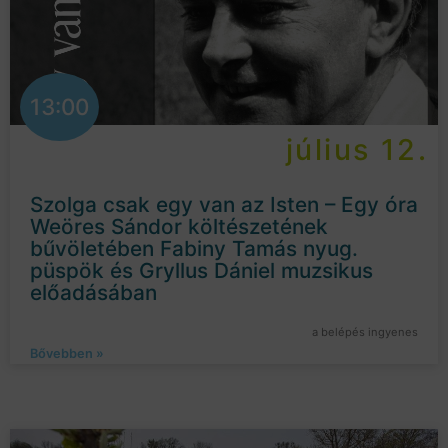
13:00
július 12.
Szolga csak egy van az Isten – Egy óra
Weöres Sándor költészetének
bűvöletében Fabiny Tamás nyug.
püspök és Gryllus Dániel muzsikus
előadásában
a belépés ingyenes
Bővebben »