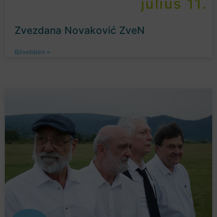
július 11.
Zvezdana Novaković ZveN
Bővebben »