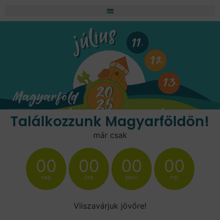
Találkozzunk Magyarföldön!
már csak
00
00
00
00
nap
óra
perc
mp
Viiszavárjuk jövőre!