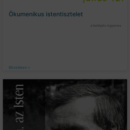
Ökumenikus istentisztelet
a belépés ingyenes
Bővebben »