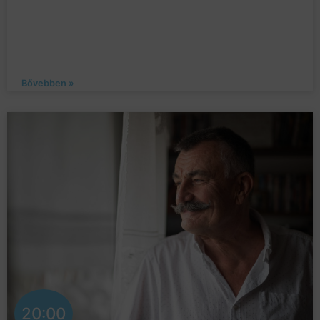
Bővebben »
20:00