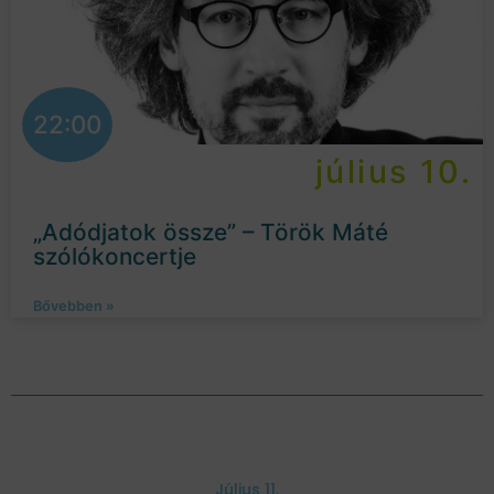
22:00
július 10.
„Adódjatok össze” – Török Máté
szólókoncertje
Bővebben »
Július 11.