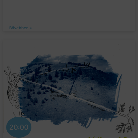
Bővebben »
20:00