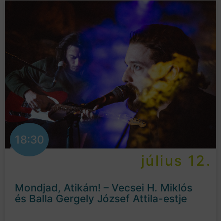
18:30
július 12.
Mondjad, Atikám! – Vecsei H. Miklós
és Balla Gergely József Attila-estje