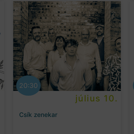
20:30
.
július 10.
Csík zenekar