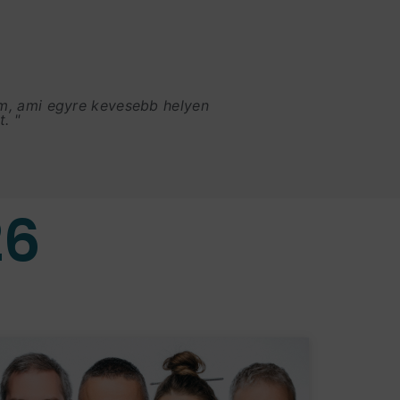
am, ami egyre kevesebb helyen
. "
26