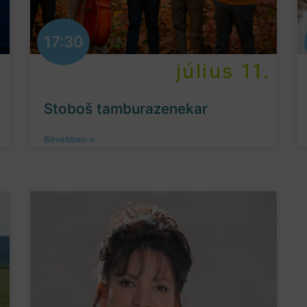
17:30
.
július 11.
Stoboš tamburazenekar
Bővebben »