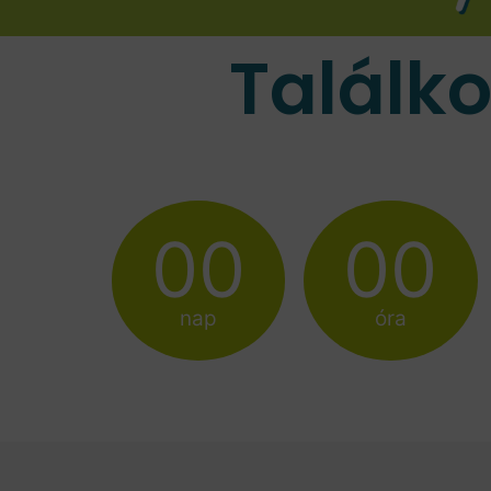
Találk
00
00
nap
óra