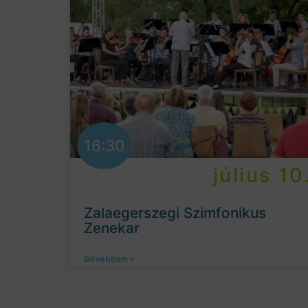
16:30
július 10
Zalaegerszegi Szimfonikus
Zenekar
Bővebben »