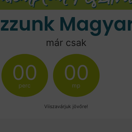
ozzunk Magyar
már csak
00
00
perc
mp
Viiszavárjuk jövőre!