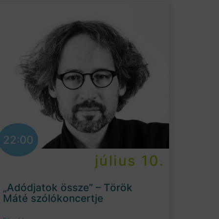
22:00
július 10.
„Adódjatok össze” – Török
Máté szólókoncertje