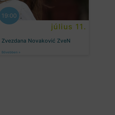
19:00
július 11.
Zvezdana Novaković ZveN
Bővebben »