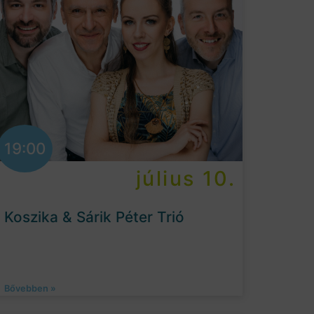
19:00
július 10.
Koszika & Sárik Péter Trió
Bővebben »