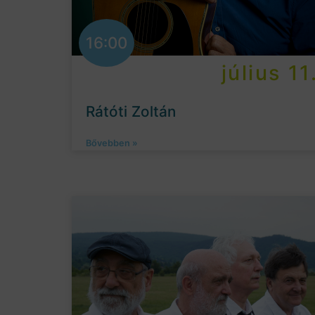
16:00
július 11
Rátóti Zoltán
Bővebben »