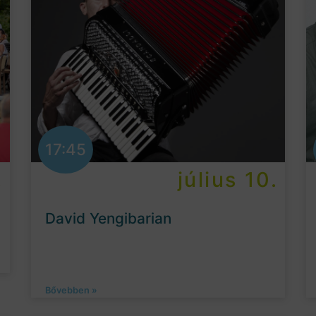
17:45
.
július 10.
David Yengibarian
Bővebben »