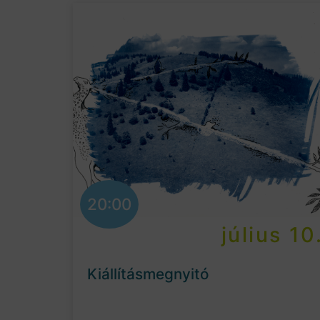
20:00
július 10
Kiállításmegnyitó