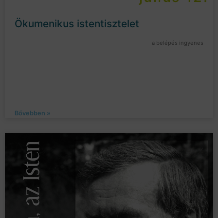
Ökumenikus istentisztelet
a belépés ingyenes
Bővebben »