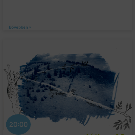
Bővebben »
20:00