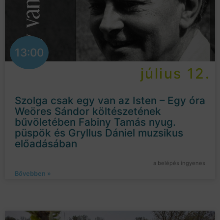
13:00
július 12.
Szolga csak egy van az Isten – Egy óra
Weöres Sándor költészetének
bűvöletében Fabiny Tamás nyug.
püspök és Gryllus Dániel muzsikus
előadásában
a belépés ingyenes
Bővebben »