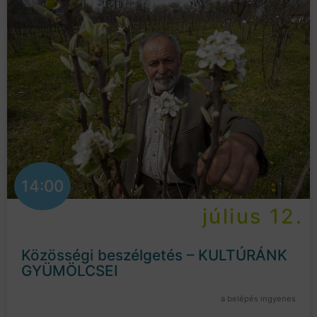
14:00
július 12.
Közösségi beszélgetés – KULTÚRÁNK
GYÜMÖLCSEI
a belépés ingyenes