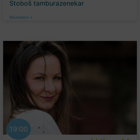
Stoboš tamburazenekar
Bővebben »
19:00