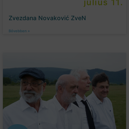
július 11.
Zvezdana Novaković ZveN
Bővebben »