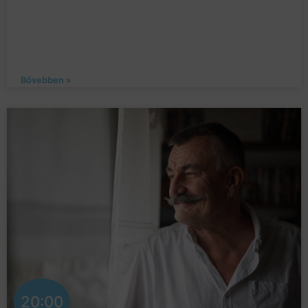
Bővebben »
20:00