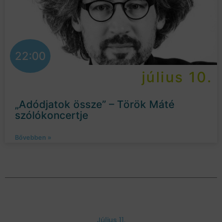
22:00
július 10.
„Adódjatok össze” – Török Máté
szólókoncertje
Bővebben »
Július 11.