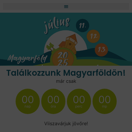
Találkozzunk Magyarföldön!
már csak
00
00
00
00
nap
óra
perc
mp
Viiszavárjuk jövőre!