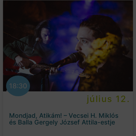
18:30
július 12.
Mondjad, Atikám! – Vecsei H. Miklós
és Balla Gergely József Attila-estje