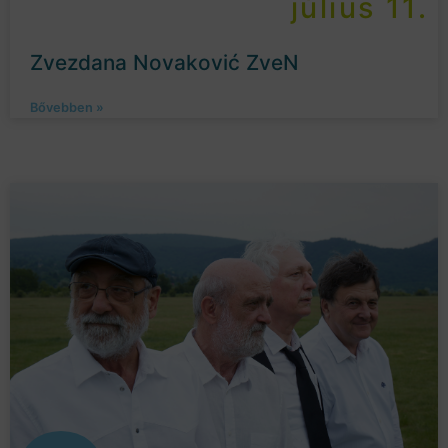
július 11.
Zvezdana Novaković ZveN
Bővebben »