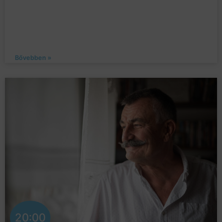
Bővebben »
20:00