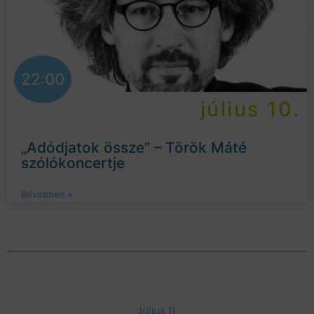
22:00
július 10.
„Adódjatok össze” – Török Máté
szólókoncertje
Bővebben »
Július 11.