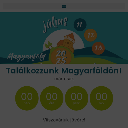
Találkozzunk Magyarföldön!
már csak
00
00
00
00
nap
óra
perc
mp
Viiszavárjuk jövőre!