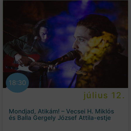
18:30
július 12.
Mondjad, Atikám! – Vecsei H. Miklós
és Balla Gergely József Attila-estje