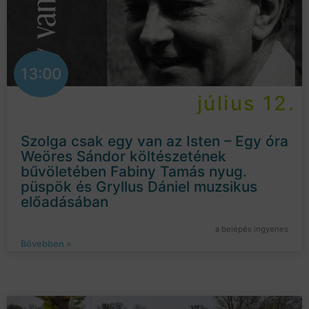
13:00
július 12.
Szolga csak egy van az Isten – Egy óra
Weöres Sándor költészetének
bűvöletében Fabiny Tamás nyug.
püspök és Gryllus Dániel muzsikus
előadásában
a belépés ingyenes
Bővebben »