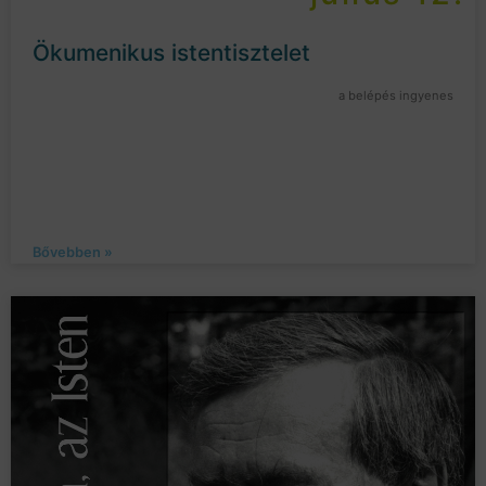
Ökumenikus istentisztelet
a belépés ingyenes
Bővebben »