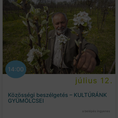
14:00
július 12.
Közösségi beszélgetés – KULTÚRÁNK
GYÜMÖLCSEI
a belépés ingyenes