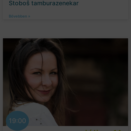
Stoboš tamburazenekar
Bővebben »
19:00