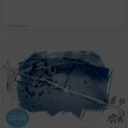
Bővebben »
20:00