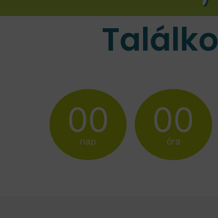
Találk
00
00
nap
óra