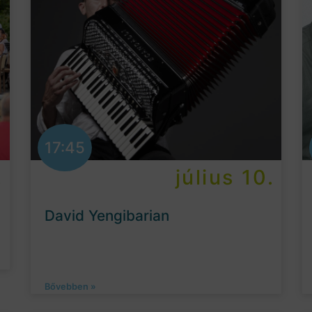
17:45
.
július 10.
David Yengibarian
Bővebben »