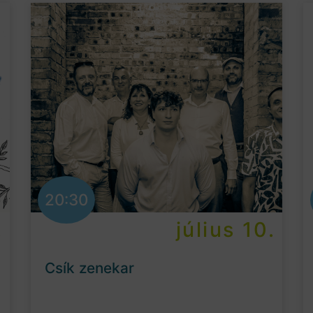
20:30
.
július 10.
Csík zenekar