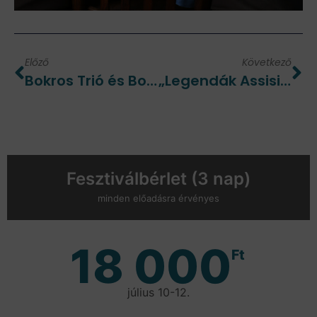
Előző
Következő
Bokros Trió és Borbély Mihály: „Viszi a víz”
„Legendák Assisi Szent Ferenc gyermekkorából “ – Rátóti Zoltán előadásában. Orgonán közreműködik Mátyás István
Fesztiválbérlet (3 nap)
minden előadásra érvényes
18 000
Ft
július 10-12.