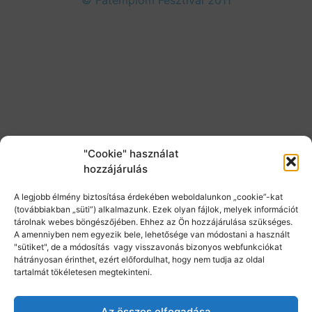
© Fatemplom Fesztivál 2011
"Cookie" használat
hozzájárulás
A legjobb élmény biztosítása érdekében weboldalunkon „cookie”-kat
(továbbiakban „süti”) alkalmazunk. Ezek olyan fájlok, melyek információt
tárolnak webes böngészőjében. Ehhez az Ön hozzájárulása szükséges.
A amenniyben nem egyezik bele, lehetősége van módostani a használt
"sütiket", de a módosítás vagy visszavonás bizonyos webfunkciókat
hátrányosan érinthet, ezért előfordulhat, hogy nem tudja az oldal
tartalmát tökéletesen megtekinteni.
Az összes elfogadása