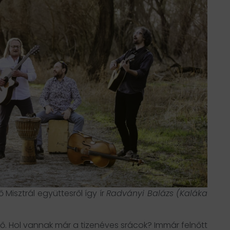
Misztrál együttesről így ír
Radványi Balázs (Kaláka
dő. Hol vannak már a tizenéves srácok? Immár felnőtt