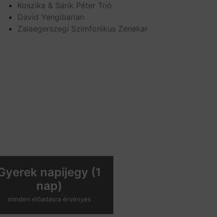
Koszika & Sárik Péter Trió
David Yengibarian
Zalaegerszegi Szimfonikus Zenekar
Gyerek napijegy (1
nap)
minden előadásra érvényes