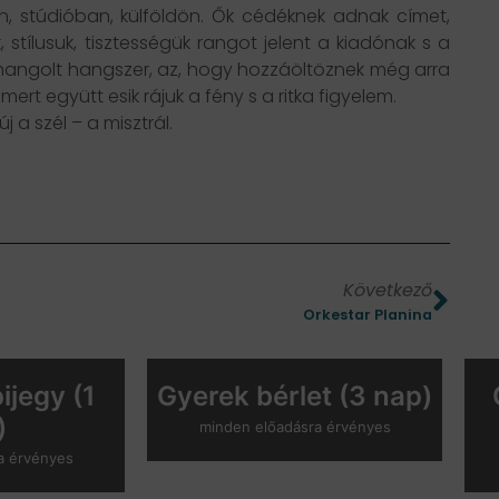
n, stúdióban, külföldön. Ők cédéknek adnak címet,
, stílusuk, tisztességük rangot jelent a kiadónak s a
l hangolt hangszer, az, hogy hozzáöltöznek még arra
ert együtt esik rájuk a fény s a ritka figyelem.
j a szél – a misztrál.
Következő
Orkestar Planina
ijegy (1
Gyerek bérlet (3 nap)
)
minden előadásra érvényes
a érvényes