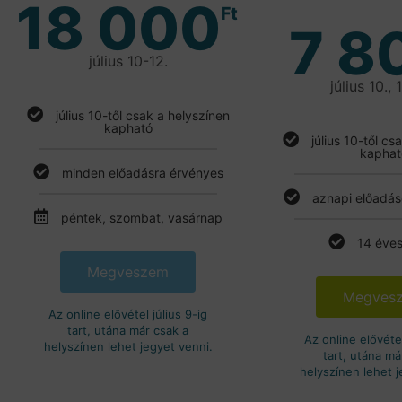
18 000
Ft
7 8
július 10-12.
július 10., 1
július 10-től csak a helyszínen
kapható
július 10-től cs
kaphat
minden előadásra érvényes
aznapi előadás
péntek, szombat, vasárnap
14 éves
Megveszem
Megves
Az online elővétel július 9-ig
tart, utána már csak a
Az online elővétel
helyszínen lehet jegyet venni.
tart, utána má
helyszínen lehet j