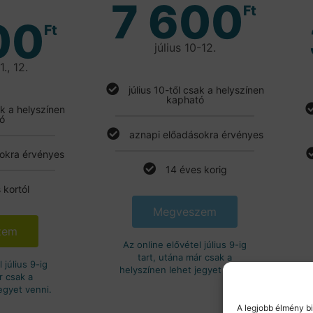
7 600
Ft
00
Ft
július 10-12.
1., 12.
július 10-től csak a helyszínen
kapható
ak a helyszínen
ó
aznapi előadásokra érvényes
okra érvényes
14 éves korig
 kortól
Megveszem
zem
Az online elővétel július 9-ig
tart, utána már csak a
 július 9-ig
helyszínen lehet jegyet venni.
r csak a
egyet venni.
A legjobb élmény b