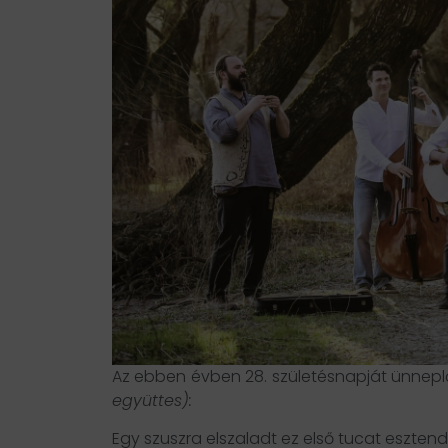
Az ebben évben 28. születésnapját ünneplő 
együttes):
Egy szuszra elszaladt ez első tucat eszten