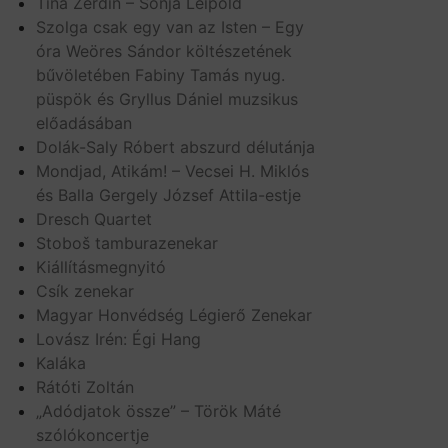
Tina Žerdin – Sonja Leipold
Szolga csak egy van az Isten – Egy
óra Weöres Sándor költészetének
bűvöletében Fabiny Tamás nyug.
püspök és Gryllus Dániel muzsikus
előadásában
Dolák-Saly Róbert abszurd délutánja
Mondjad, Atikám! – Vecsei H. Miklós
és Balla Gergely József Attila-estje
Dresch Quartet
Stoboš tamburazenekar
Kiállításmegnyitó
Csík zenekar
Magyar Honvédség Légierő Zenekar
Lovász Irén: Égi Hang
Kaláka
Rátóti Zoltán
„Adódjatok össze” – Török Máté
szólókoncertje