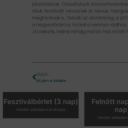
játszótársak. Összefutunk koncertterembe
róluk fesztivált neveznek el. Nevük, hangjuk
meghívónak is. Tetszik az elszántság, a jó
a negyedórára is, ha kell a vershez-dalhoz, m
Jó nekünk, felénk mindig mai és friss nótát fú
Előző
Itt járt a földön
Fesztiválbérlet (3 nap)
Felnőtt nap
nap
minden előadásra érvényes
minden előadásr