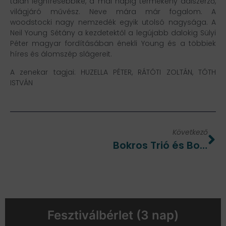
talán leghíresebbike, a mai napig termékeny dalszerző,
világjáró művész. Neve mára már fogalom. A
woodstocki nagy nemzedék egyik utolsó nagysága. A
Neil Young Sétány a kezdetektől a legújabb dalokig Sülyi
Péter magyar fordításában énekli Young és a többiek
híres és álomszép slágereit.
A zenekar tagjai: HUZELLA PÉTER, RÁTÓTI ZOLTÁN, TÓTH
ISTVÁN
Következő
Bokros Trió és Borbély Mihály: „Viszi a víz”
Fesztiválbérlet (3 nap)